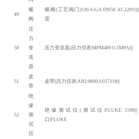
蝶
蝶阀
||工艺阀门|S30-S-GA DN50 AC220V|||
49
阀
雷
压
力
50
变
压力变送器
||压力仪表|MPM489 0-5MPA||||
送
器
皮
51
皮带
||压力仪表|ARL9800|A037318|||
带
绝
缘
绝缘测试仪
||测试仪|FLUKE 1508||
52
测
口|FLUKE
试
仪