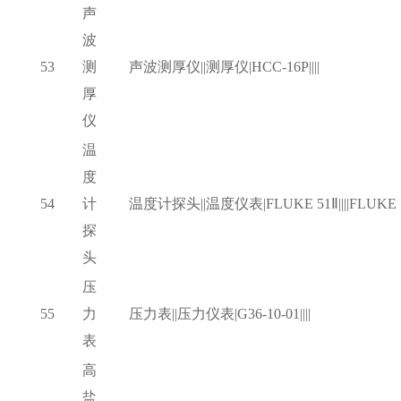
声
波
53
测
声波测厚仪
||测厚仪|HCC-16P||||
厚
仪
温
度
54
计
温度计探头
||温度仪表|FLUKE 51Ⅱ||||FLUKE
探
头
压
55
力
压力表
||压力仪表|G36-10-01||||
表
高
盐