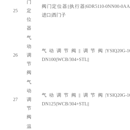
门
阀门定位器
||执行器|6DR5110-0NN00-0AA0
25
定
进口|西门子
位
器
气
动
气动调节阀
||调节阀|YSIQ20G-1
26
调
DN100||WCB/304+STL||
节
阀
气
动
气动调节阀
||调节阀|YSIQ20G-1
27
调
DN125||WCB/304+STL||
节
阀
温