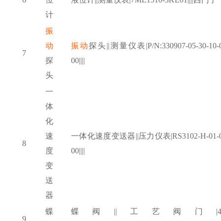
计
振
动
振动
探头
||测量仪表|P/N:330907-05-30-10-
7
探
00||||
头
一
体
化
速
一体化速度变送器
||压力仪表|RS3102-H-01-
8
度
00||||
变
送
器
蝶
蝶阀
||工艺阀门|48
9