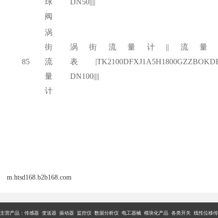
球
DN50||||
阀
涡
街
涡街流量计
||流量
85
流
表|TK2100DFXJ1A5H1800GZZBOKD
量
DN100||||
计
m.htsd168.b2b168.com
主营产品：传感器 变送器 振动器 监控仪 数据分析仪 电工器械 模块化产品 各类开关 线性位移传