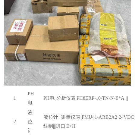
PH
1
PH电||分析仪表|PH8ERP-10-TN-N-E*A||||
电
液
液位计
||测量仪表|FMU41-ARB2A2 24VDC
2
位
线制|||进口|E+H
计