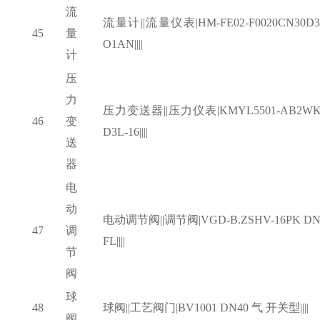
流
流量计
||流量仪表|HM-FE02-F0020CN30D3
45
量
O1AN||||
计
压
力
压力变送器
||压力仪表|KMYL5501-AB2WK
46
变
D3L-16||||
送
器
电
动
电动调节阀
||调节阀|VGD-B.ZSHV-16PK DN
47
调
FL||||
节
阀
球
48
球阀
||工艺阀门|BV1001 DN40 气 开关型||||
阀