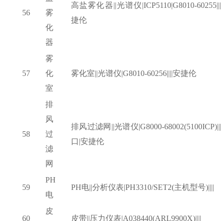
高盐雾化器
||光谱仪|ICP5110|G8010-60255|
56
雾
捷伦
化
器
雾
57
化
雾化室
||光谱仪|G8010-60256||||安捷伦
室
排
风
排风过滤网
||光谱仪|G8000-68002(5100ICP)|
58
过
口|安捷伦
滤
网
PH
59
PH电||分析仪表|PH3310/SET2(主机型号)||||
电
皮
60
皮带
||压力仪表|A038440(ARL9900X)||||