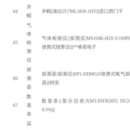
并
64
并帽
||液位计|7ML1830-1DT|||进口|西门子
帽
气
体
气体检测仪
||探测仪|MS104K-H2S 0-100P
65
检
便携式报警仪||||**睿君电子
测
仪
探
探测器
|探测仪|HP1-DD001JJ便携式氧气
66
测
器||||特安
器
数
数显表
||显示仪表|XMT-INFR2055 DC2
67
显
0.5%||||
表
温