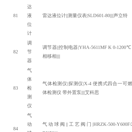
达
81
液
雷达液位计
||测量仪表|SLD601-80||||声立特
位
计
调
调节器
||控制电器|YHA-5611MF K 0-1200℃
82
节
相移相||||
器
气
体
气体检测仪
|探测仪|X-4 便携式四合一可
83
检
体检测仪 带外置泵||||艾科思
测
仪
气
动
气动球阀
||工艺阀门|HRZK-500-Y600F/
84