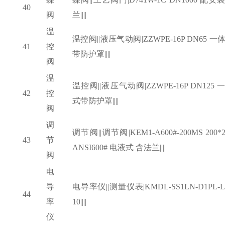
40
阀
兰||||
温
温控阀
||液压气动阀|ZZWPE-16P DN65 一
41
控
带防护罩||||
阀
温
温控阀
||液压气动阀|ZZWPE-16P DN125 
42
控
式带防护罩||||
阀
调
调节阀
||调节阀|KEM1-A600#-200MS 200*2
43
节
ANSI600# 电液式 含法兰||||
阀
电
导
电导率仪
||测量仪表|KMDL-SS1LN-D1PL-L
44
率
10||||
仪