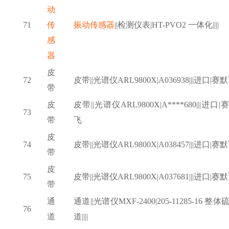
动
71
传
振动传感器
||检测仪表|HT-PVO2 一体化||||
感
器
皮
72
皮带
||光谱仪ARL9800X|A036938|||进口|赛
带
皮
皮带
||光谱仪ARL9800X|A****680|||进口|
73
带
飞
皮
74
皮带
||光谱仪ARL9800X|A038457|||进口|赛
带
皮
75
皮带
||光谱仪ARL9800X|A037681|||进口|赛
带
通
通道
||光谱仪MXF-2400|205-11285-16 整体
76
道
道||||