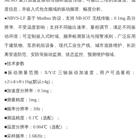
MEMS 重力加速度振动传感和温度传感，可输出三维的加速度、温
度信息，并嵌入式包含频域的振动频谱、幅度分析。
●NBVS-LF 基于 Modbus 协议，支持 NB-IOT 无线传输；0.1mg 高分
辨率、不受温度影响；支持不同输出速率、量程调节，满足不同振
动环境；可定制嵌入式时域、频率检测算法与报警准则，广泛应用
于建筑物、泵房机组设备、现代工业生产线、城市道路维护、长距
离管道防范、安防等振动监测、状态监控、预测维护领域。
●技术参数
■振动测量范围：X/Y/Z 三轴振动加速度，用户可选量程：
±2/±4/±8/±16g(默认±4g)；
■加速度分辨率：0.1mg；
■测量精度：1mg；
■频率分辨率：1Hz；
■测温精度：0.1℃（选配）；
■温度分辨率：0.004℃（选配）；
■采样频率：1.6KHz；