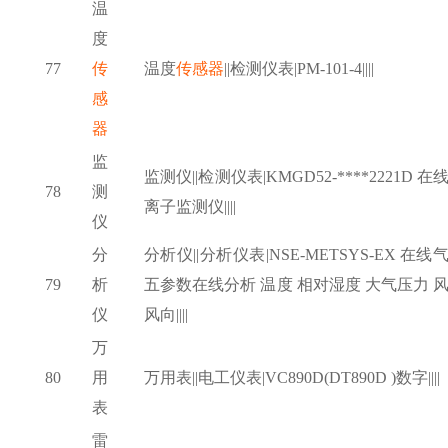
温
度
77
传
温度
传感器
||检测仪表|PM-101-4||||
感
器
监
监测仪
||检测仪表|KMGD52-****2221D 在
78
测
离子监测仪||||
仪
分
分析仪
||分析仪表|NSE-METSYS-EX 在线
79
析
五参数在线分析 温度 相对湿度 大气压力 
仪
风向||||
万
80
用
万用表
||电工仪表|VC890D(DT890D )数字||||
表
雷