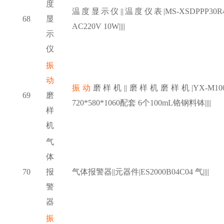
度
温度显示仪
||温度仪表|MS-XSDPPP30R
68
显
AC220V 10W||||
示
仪
振
动
振动
磨样机
||磨样机磨样机|YX-M100
69
磨
720*580*1060配套 6个100mL铬钢料钵||||
样
机
气
体
70
报
气体报警器
||元器件|ES2000B04C04 气||||
警
器
振