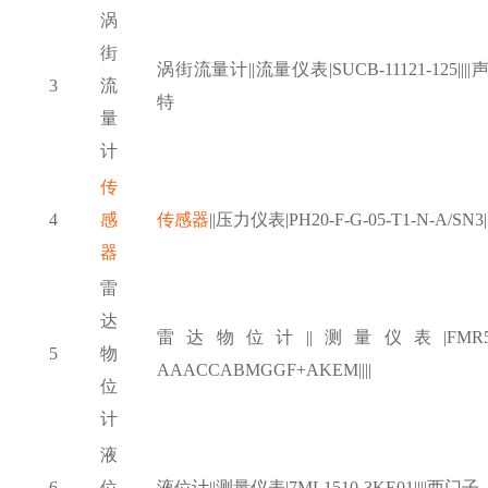
涡
街
涡街流量计
||流量仪表|SUCB-11121-125||||
3
流
特
量
计
传
4
感
传感器
||压力仪表|PH20-F-G-05-T1-N-A/SN3|||
器
雷
达
雷达物位计
||测量仪表|FMR5
5
物
AAACCABMGGF+AKEM||||
位
计
液
6
位
液位计
||测量仪表|7ML1510-3KE01||||西门子