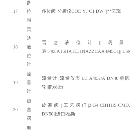
多
17
位
多位阀
||分析仪COD|YJ-C1 DW||||**云璟
阀
雷
达
雷达液位计
||测量
18
液
表|5408A1SHA1E31NAZZCAA4M5C1||||LS
位
计
流
流量计
||流量仪表|LC-A40.2/A DN40 椭
19
量
轮||||Redder
计
旋
旋塞阀
||工艺阀门|2-G4-CB11HS-CMD2
20
塞
DN50|||进口|福斯
阀
电