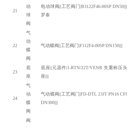
动
电动球阀
||工艺阀门|B3122F46-00SP DN50||
21
球
罗泰
阀
气
动
22
气动蝶阀
||工艺阀门|F112F4-00SP DN150||||
蝶
阀
底
底座
||元器件|1-RTN/22T/VENR 失重称压
23
座
座||||
气
动
气动蝶阀
||工艺阀门|FD-DTL 23JT PN16 CF
24
蝶
DN300||||
阀
阀