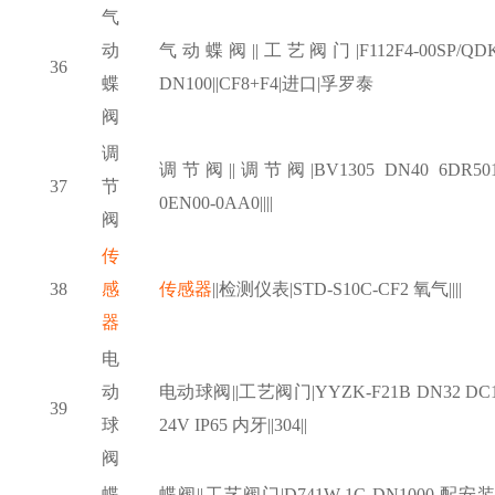
气
动
气动蝶阀
||工艺阀门|F112F4-00SP/QD
36
蝶
DN100||CF8+F4|进口|孚罗泰
阀
调
调节阀
||调节阀|BV1305 DN40 6DR501
37
节
0EN00-0AA0||||
阀
传
38
感
传感器
||检测仪表|STD-S10C-CF2 氧气||||
器
电
动
电动球阀
||工艺阀门|YYZK-F21B DN32 DC1
39
球
24V IP65 内牙||304||
阀
蝶
蝶阀
||工艺阀门|D741W-1C DN1000 配安