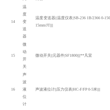
温
度
温度变送器
||温度仪表|SB-236 1B/2366 0-1
14
变
15mm/JT||||
送
器
微
动
15
微动开关
||元器件|SF1800||||**凡宜
开
关
声
波
16
液
声波液位计
||压力仪表|HC-F/FP 0-5米||||
位
计