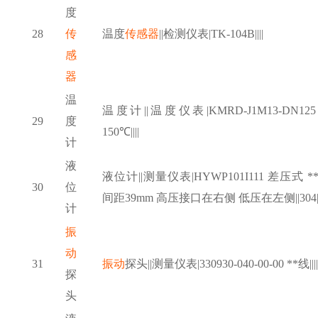
度
28
传
温度
传感器
||检测仪表|TK-104B||||
感
器
温
温度计
||温度仪表|KMRD-J1M13-DN125 
29
度
150℃||||
计
液
液位计
||测量仪表|HYWP101I111 差压式 **
30
位
间距39mm 高压接口在右侧 低压在左侧||304|
计
振
动
31
振动
探头
||测量仪表|330930-040-00-00 **线||||
探
头