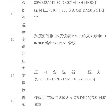
阀
80W332A1EL+GDR075+ITSH DN80||||
蝶
蝶阀
||工艺阀门|S30-S-A-GB DN50 PN1.6|||
10
阀
雷
温
度
温度变送器
||温度仪表|B3FR 输入3线制PT1
11
变
0-200° 输出4-20mA||||爱模
送
器
压
力
压力变送器
||压力
12
变
表|3051TG1A2B21AM5HR5 -100KPa||||
送
器
蝶
蝶阀
||工艺阀门|S30-S-A-GB DN25(气动衬胶)||
13
阀
博雷