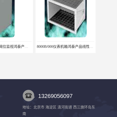
8000/081单通道阀位监视鸿泰产品质高品优
8000B/000仪表机箱鸿泰产品线性度好测量范围宽
13269056097
地址：北京市 海淀区 清河街道 西三旗环岛东
南