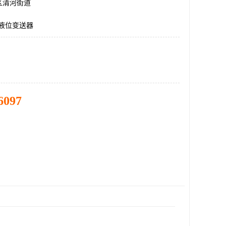
区清河街道
T,液位变送器
6097