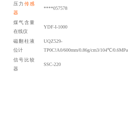
压力
传感
****057578
器
煤气含量
YDF-I-1000
在线仪
磁翻柱液
UQZ529-
位计
TP0C!A0/600mm/0.86g/cm3/104℃/0.6MPa
信号比较
SSC-220
器