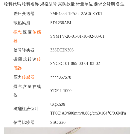
物料代码
物料名称
规格型号
采购数量
计量单位
要求交货期
备注
差压变送器
7MF4533-1FA32-2AC6-ZY01
散热风扇
SD1238ABL
振动
速度
传感
SYMTV-20-01-01-10-02-03-01
器
信号转换器
333DC2N303
磁阻式转速
传
SYCSG-01-065-00-01-03-02
感器
压力
传感器
****057578
煤气含量在线
YDF-I-1000
仪
UQZ529-
磁翻柱液位计
TP0C!A0/600mm/0.86g/cm3/104℃/0.6MPa
信号比较器
SSC-220