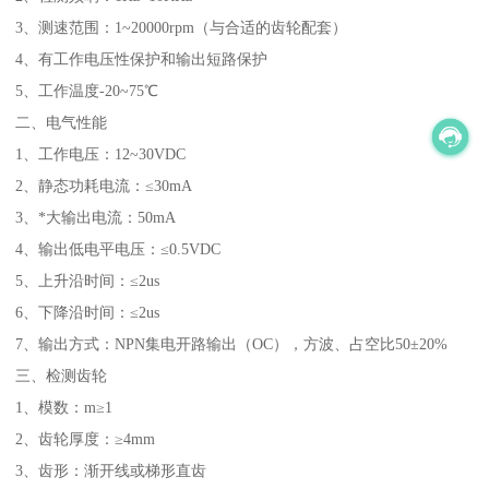
3、测速范围：1~20000rpm（与合适的齿轮配套）
4、有工作电压性保护和输出短路保护
5、工作温度-20~75℃
二、电气性能
1、工作电压：12~30VDC
2、静态功耗电流：≤30mA
3、*大输出电流：50mA
4、输出低电平电压：≤0.5VDC
5、上升沿时间：≤2us
6、下降沿时间：≤2us
7、输出方式：NPN集电开路输出（OC），方波、占空比50±20%
三、检测齿轮
1、模数：m≥1
2、齿轮厚度：≥4mm
3、齿形：渐开线或梯形直齿