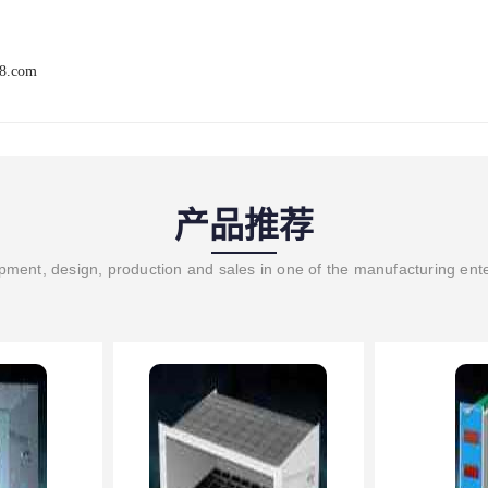
68.com
产品推荐
ment, design, production and sales in one of the manufacturing ent