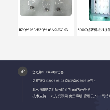
8000C旋转机械监视保护装置安装包装运输调试注意问题
8000/01仪表机箱
您是第
9813470
位访客
版权所有 ©2026-08-08
京ICP备07500519号-4
北京鸿泰顺达科技有限公司
保留所有权利.
技术支持：
八方资源网
免责声明
管理员入口
网站
8000/061偏心监视仪鸿泰产品工艺严谨