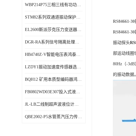
WBP214P75三相三线有功功率传感器鸿泰顺达产品稳定性好
特殊用处传感器
STM82系列双通道振动保护表鸿泰产品技术规格
特殊用途变送器
RS8466
EL2600斯派莎克压力变送器技术规格
RS8466
DGR-RA系列信号隔离处理器鸿泰产品技术规格
振动探头
RS
部运动线圈
HB4740Z-V智能电压表鸿泰产品外形美观大方
80Hz（-
LZDY1振动加速度传感器选型资料
的振动数据
BQH12 矿用本质型编码器鸿泰产品实物展示
FB0802WD03E307投入式液位计鸿泰产品选型参数
JL-LB二线制超声波液位计鸿泰产品外形美观大方
QBE2002-P5水管蒸汽压力传感器西门子产品技术规格