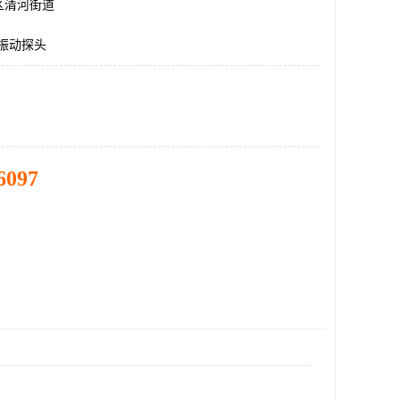
区清河街道
0,振动探头
6097