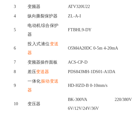
序号
物料名称
数量
单位
技术参数
规格
型号
收货公司
收货地址
资
质要求
1
变频器
200kW 50Hz 440*1000*395
2
电位器
WXD3-13-2W 10KΩ±5％
3
变频器
ATV320U22
4
纵向撕裂保护器
ZL-A-I
电动机综合保护
5
FTBHL9-DY