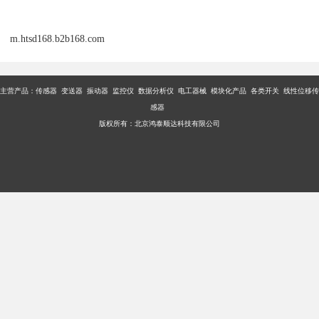
器
投入式液位
变送
6
O5M4A20DC 0-5m 4-20mA
器
7
变频器操作面板
ACS-CP-D
8
差压
变送器
PDS843MH-1DS01-A1DA
一体化
振动变送
9
HD-HZD-B 0-10mm/s
器
BK-300VA 220/380V
10
变压器
6V/12V/24V/36V
m.htsd168.b2b168.com