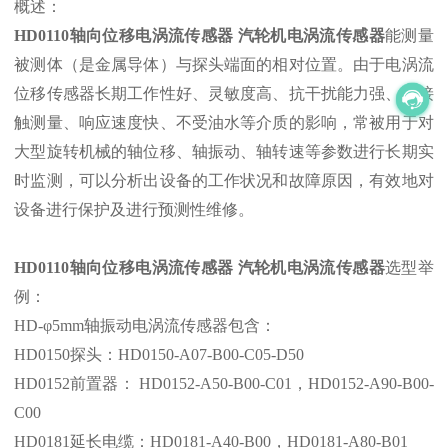
概述：
HD0110轴向位移电涡流传感器 汽轮机电涡流传感器
能测量
被测体（是金属导体）与探头端面的相对位置。由于电涡流
位移传感器长期工作性好、灵敏度高、抗干扰能力强、非接
触测量、响应速度快、不受油水等介质的影响，常被用于对
大型旋转机械的轴位移、轴振动、轴转速等参数进行长期实
时监测，可以分析出设备的工作状况和故障原因，有效地对
设备进行保护及进行预测性维修。
HD0110轴向位移电涡流传感器 汽轮机电涡流传感器
选型举
例：
HD-φ
5mm
轴振动电涡流传感器包含：
HD0150探头：HD0150-A07-B00-C05-D50
HD0152前置器： HD0152-A50-B00-C01，HD
0152-A90-B00-
C00
HD0181延长电缆：HD0181-A40-B00，HD
0181-A80-B01