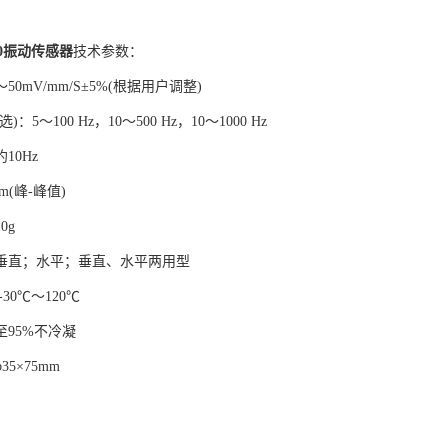
0
振动传感器
技术参数：
50mV/mm/S±5%(根据用户调整)
：5～100 Hz，10～500 Hz，10～1000 Hz
10Hz
m(峰-峰值)
0g
垂直；水平；垂直、水平两用型
30℃～120℃
95%不冷凝
5×75mm