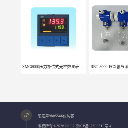
XMG8000压力补偿式光柱数显表 XMG82666优选北京鸿泰顺达科技
RBT-8000-FCX氢气浓度检测报警器北京地区供应商
您是第
9805546
位访客
版权所有 ©2026-08-07
京ICP备07500519号-4