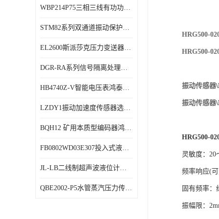
WBP214P75三相三线有功功率传感器鸿泰顺达产品稳定性好
特殊用处传感器
STM82系列双通道振动保护表鸿泰产品技术规格
特殊用途变送器
HRG500
EL2600斯派莎克压力变送器技术规格
HRG500
DGR-RA系列信号隔离处理器鸿泰产品技术规格
振动
传感器
HB4740Z-V智能电压表鸿泰产品外形美观大方
振动
传感器
LZDY1振动加速度传感器选型资料
BQH12 矿用本质型编码器鸿泰产品实物展示
HRG500-02
FB0802WD03E307投入式液位计鸿泰产品选型参数
灵敏度：20～
JL-LB二线制超声波液位计鸿泰产品外形美观大方
频率响应(可选)
QBE2002-P5水管蒸汽压力传感器西门子产品技术规格
固有频率：约
振幅限：2m