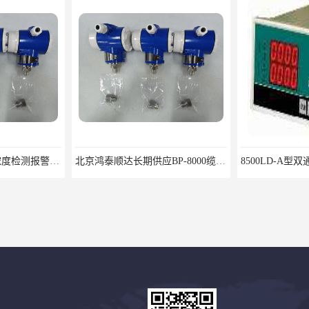
北京鸿泰顺达长期供应BP-8000缆式液位计，0-5米现场显示；BP-8000缆式液位计，0-5米现场显示询价电话
8500LD-A型双通道烈度监视仪鸿泰产品性价比好