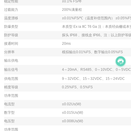
稳定性能
±0.1% FS/年
过载能力
200%满量程
温度漂移
±0.01%FS/℃（温度补偿范围内） ±0.05
防爆类型
本质型 Ex ia ⅡC T6 Ga 注：本质经由栅
防护等级
探头 IP68 、接线盒 IP66。注：以上防
接通时间
20ms
分辨率
模拟输出0.01%FS、数字输出0.05%FS
输出供电
输出信号
4～20mA、RS485、0～10VDC、0～5VD
供电范围
9～32VDC、15～32VDC、15～24VDC
精度等级
0.25%FS、0.5%FS
功率范围
电流型
≤0.02Us(W)
数字型
≤0.015Us(W)
电压型
≤0.008Us(W)
功率范围