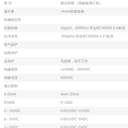
密 封
激光焊接 （接触被测介质）
显示窗
≈6mm防爆玻璃
机械稳定性
抗振性能
10g(20…2000Hz) 符合IEC60068-2-6标准
抗冲击性
500g/ms 符合IEC60068-2-27标准
电气保护
短路保护
反保护
无损害，但不工作
绝缘电阻
≥100MΩ，500VDC
绝缘强度
500VAC
输出限制
4-20mA
4mA~20mA
RS485
0~2000
0～10VDC
0.001VDC~10VDC
0～5VDC
0.001VDC~5VDC
1～5VDC
0.001VDC~5VDC