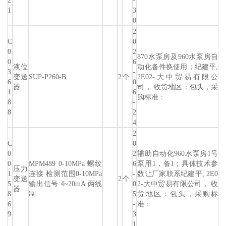
2
-
1
3
0
2
C
0
0
2
870水泵房及960水泵房自
0
6
液位
动化备件换使用；纪建平,
3
-
变送
SUP-P260-B
2
个
2E02-大中贸易有限公
6
0
器
司， 收货地区：包头，采
1
6
购标准：
8
-
8
2
4
2
C
0
0
2
辅助自动化960水泵房1号
0
MPM489 0-10MPa 螺纹
6
泵用1，备1；具体技术参
压力
1
连接 检测范围0-10MPa
-
数让厂家联系纪建平, 2E0
变送
2
个
5
输出信号:4~20mA 两线
0
2-大中贸易有限公司， 收
器
8
制
5
货地区：包头，采购标
6
-
准：
9
3
1