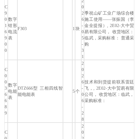
2
C
0
9
2
季祝山矿工业广场综合楼
0
数字
6
施工使用——张振国（李
1
钳形
-
金全提报）, 2E02-大中贸
F303
1
块
6
电流
0
易有限公司， 收货地区：
9
表
5
临武，采购标准： 普通采
0
-
购
0
3
1
2
C
0
0
2
0
6
技术和到货提前联系雷廷
数字
3
DTZ666型 三相四线智
-
飞，, 2E02-大中贸易有限
电能
5
个
6
能电能表
0
公司， 收货地区：临武，
表
6
6
采购标准：
8
-
9
2
8
2
C
0
0
2