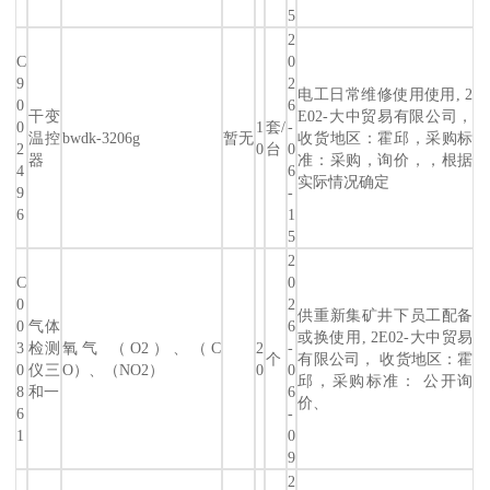
5
2
C
0
9
2
电工日常维修使用使用, 2
0
6
干变
E02-大中贸易有限公司，
0
1
套/
-
温控
bwdk-3206g
暂无
收货地区：霍邱，采购标
2
0
台
0
器
准：采购，询价，，根据
4
6
实际情况确定
9
-
6
1
5
2
C
0
0
2
供重新集矿井下员工配备
0
气体
6
或换使用, 2E02-大中贸易
3
检测
氧气 （O2）、（C
2
-
个
有限公司， 收货地区：霍
0
仪三
O）、（NO2）
0
0
邱，采购标准： 公开询
8
和一
6
价、
6
-
1
0
9
2