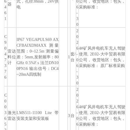
6
式，孔径38mm，24V供
0
公司， 收货地区：包头，
器
4
电
6
采购标准：
6
-
1
3
0
2
C
0
IP67 VEGAPULS69 AX
9
2
CFBAIXDMAXX 测量
0
6
4#矿风井电机车无人驾驶
雷达
范围：0~12.5m 测量偏
4
套/
-
使用, 2E02-大中贸易有限
料位
差：5mm,发射频率：80
1
7
台
0
公司， 收货地区：包头，
计
GHz 0.5%F.s 法兰DN10
3
6
采购标准： 原厂标准采购
0PN16 输出信号：DC4
7
-
~20mA四线制
6
3
0
2
C
0
0
2
0
6
4#矿风井电机车无人驾驶
3
激光
LMS511-11100 Lite 带
-
使用, 2E02-大中贸易有限
3
台
6
雷达
安装支架和安装板
0
公司， 收货地区：包头，
5
6
采购标准：