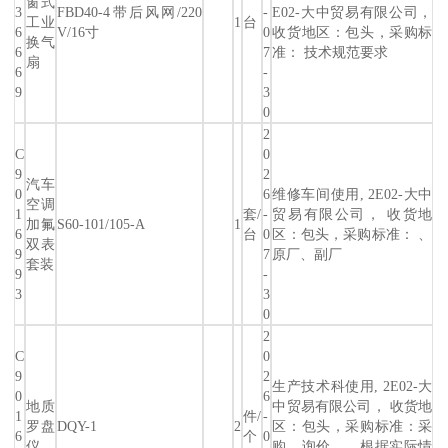
窗式
3
FBD40-4带后风网/220
-
E02-大中贸易有限公司，
工业
1
台
6
V/16寸
0
收货地区：包头，采购标
换气
6
7
准： 技术规范要求
扇
6
-
9
3
0
2
C
0
9
2
汽车
0
6
维修车间使用, 2E02-大中
空调
1
套/
-
贸易有限公司， 收货地
加氟
S60-101/105-A
1
6
台
0
区：包头，采购标准： 、
双表
9
7
原厂、副厂
套装
9
-
3
3
0
2
C
0
9
2
生产技术科使用, 2E02-大
0
6
地质
中贸易有限公司， 收货地
1
件/
-
罗盘
DQY-1
2
区：包头，采购标准：采
6
个
0
仪
购，询价，，根据实际情