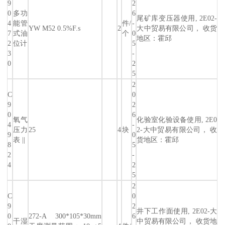
9
2
0
多功
6
尾矿库变压器使用, 2E02-
4
能管
件/
-
YW M52 0.5%F.s
2
大中贸易有限公司， 收货
7
式油
个
0
地区：霍邱
2
位计
5
3
-
0
2
5
2
C
0
9
2
0
6
氧气
化验室化验设备使用, 2E0
4
-
压力
25
4
块
2-大中贸易有限公司， 收
9
0
表 ||
货地区：霍邱
8
5
2
-
4
2
5
2
C
0
9
2
井下工作面使用, 2E02-大
0
272-A 300*105*30mm
6
干湿
中贸易有限公司， 收货地