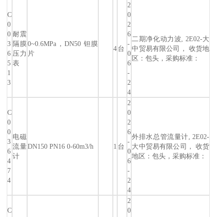
2
C
0
0
2
0
耐震
6
二期净化动力波, 2E02-大
3
隔膜
0~0.6MPa，DN50 钽膜
-
4
台
中贸易有限公司， 收货地
6
压力
片
0
区：包头，采购标准：
5
表
6
1
-
3
2
4
2
C
0
0
2
0
6
电磁
外排水总管流量计, 2E02-
3
-
流量
DN150 PN16 0-60m3/h
1
台
大中贸易有限公司， 收货
6
0
计
地区：包头，采购标准：
4
6
7
-
4
2
4
2
C
0