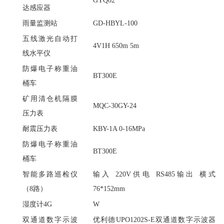
GYQ02
达感应器
雨量监测站
GD-HBYL-100
五线激光自动打
4V1H 650m 5m
线水平仪
防爆电子称重油
BT300E
桶车
矿用清仓机隔膜
MQC-30GY-24
压力表
耐震压力表
KBY-1A 0-16MPa
防爆电子称重油
BT300E
桶车
智能多路巡检仪
输入
220V供电 RS485输出 横式
（
8路）
76*152mm
湿度计
4G
W
双通道数字示波
优利德
UPO1202S-E双通道数字示波器