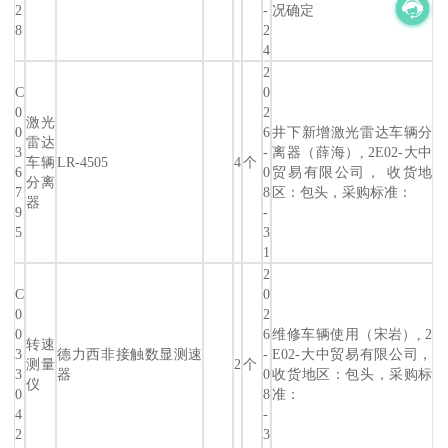
2
-
况确定
8
2
4
2
C
0
0
2
激光
0
6
井下新增激光雷达车辆分
雷达
3
-
离器（薛海）, 2E02-大中
车辆
LR-4505
4
个
6
0
贸易有限公司， 收货地
分离
7
8
区：包头，采购标准：
器
9
-
5
3
1
2
C
0
0
2
0
6
维修车辆使用（宋岩）, 2
转速
3
德力西非接触数显测速
-
E02-大中贸易有限公司，
测量
2
个
3
器
0
收货地区：包头，采购标
仪
0
8
准：
4
-
2
3