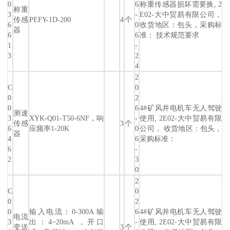
0
6
称重传感器损坏需要换, 2
称重
3
-
E02-大中贸易有限公司，
传感
PEFY-1D-200
4
个
6
0
收货地区：包头，采购标
器
6
6
准： 技术规范要求
1
-
3
2
4
2
C
0
0
2
0
6
4#矿风井电机车无人驾驶
测速
3
XYK-Q01-T50-6NF，响
-
使用, 2E02-大中贸易有限
传感
3
个
6
应频率1-20K
0
公司， 收货地区：包头，
器
4
6
采购标准：
6
-
2
3
0
2
C
0
0
2
0
输入电流：0-300A 输
6
4#矿风井电机车无人驾驶
电流
3
出：4~20mA ，开口
-
使用, 2E02-大中贸易有限
变送
3
个