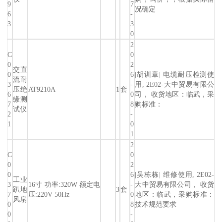
9
7
况确定
6
-
3
3
0
2
C
0
0
2
交直
0
6
|胡训章| 电缆耐压检测使
流耐
3
-
用, 2E02-大中贸易有限公
压绝
AT9210A
1
套
6
0
司， 收货地区：临武，采
缘测
7
8
购标准：
试仪
2
-
1
0
1
2
C
0
0
2
0
6
|吴栋栋| 维修使用, 2E02-
工业
3
16寸 功率:320W 额定电
-
大中贸易有限公司， 收货
趴地
3
套
7
压:220V 50Hz
0
地区：临武，采购标准：
风扇
0
8
技术规范要求
0
-