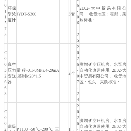
0
6
环保
2E02-大中贸易有限公
1
-
型浓
JYDT-S300
3
套
司， 收货地区：霍邱，采
1
0
度计
购标准：
5
6
7
-
5
2
5
2
C
0
0
2
0
真空
6
腾增矿空压机房、水泵房
3
压力
量程-0.1-0MPa,4-20mA
-
自动化改造使用, 2E02-大
2
个
2
变送
,英制M20*1.5
0
中贸易有限公司， 收货地
6
器
7
区：包头，采购标准：
6
-
3
2
4
2
C
0
0
2
腾增矿空压机房、水泵房
0
6
磁吸
自动化改造使用, 2E02-大
2
PT100 -50℃-200℃ 三
1
-