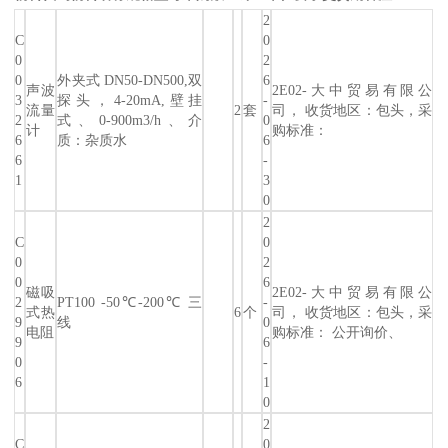
2
C
0
0
2
0
外夹式 DN50-DN500,双
6
声波
2E02-大中贸易有限公
3
探头，4-20mA,壁挂
-
流量
2
套
司， 收货地区：包头，采
2
式、0-900m3/h、介
0
计
购标准：
6
质：杂质水
6
6
-
1
3
0
2
C
0
0
2
0
6
磁吸
2E02-大中贸易有限公
2
PT100 -50℃-200℃ 三
-
式热
6
个
司， 收货地区：包头，采
9
线
0
电阻
购标准： 公开询价、
9
6
0
-
6
1
0
2
C
0