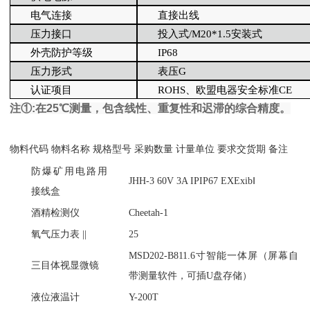
电气连接
直接出线
压力接口
投入式
/M20*1.5安装式
外壳防护等级
IP68
压力形式
表压
G
认证项目
ROHS、欧盟电器安全标准CE
注①:在25℃测量，包含线性、重复性和迟滞的综合精度。
物料代码
物料名称
规格型号
采购数量
计量单位
要求交货期
备注
防爆矿用电路用
JHH-3 60V 3A IPIP67 EXExibⅠ
接线盒
酒精检测仪
Cheetah-1
氧气压力表
||
25
MSD202-B811.6寸智能一体屏（屏幕自
三目体视显微镜
带测量软件，可插U盘存储）
液位液温计
Y-200T