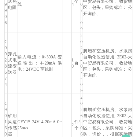
式热
个
中贸易有限公司， 收货地
9
线
4
0
电阻
区：包头，采购标准： 公
9
7
开询价、
0
-
6
0
9
2
C
0
0
2
腾增矿空压机房、水泵房
0
穿孔
6
输入电流：0~300A 变
自动化改造使用, 2E02-大
2
式电
1
-
送输出：4~20mA 供
台
中贸易有限公司， 收货地
8
流变
0
0
电：24VDC 两线制
区：包头，采购标准： 公
6
送器
7
开询价、
7
-
4
0
9
2
C
0
9
2
腾增矿空压机房、水泵房
0
矿用
6
自动化改造使用, 2E02-大
1
风速
GFY15 24V 4-20mA 0~
件/
-
中贸易有限公司， 收货地
2
6
传感
25m/s
个
0
区：包头，采购标准：采
0
器
6
购，询价，，根据实际情