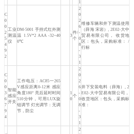
1
2
C
0
0
2
维修车辆和井下测温使用
0
6
工业
DM-5001 手持式红外测
（薛海 宋岩）, 2E02-大中
2
件/
-
测温
温 1.5V*2 AAA -32~40
3
贸易有限公司， 收货地
5
个
0
仪
0℃
区：包头，采购标准： /
4
8
行标
9
-
2
3
1
2
C
0
0
工作电压：AC85一265
2
0
V感应距离0-12米 感应
6
井下安装电料（薛海）, 2
智能
3
角度180° 亮后延时时间
1
-
E02-大中贸易有限公司，
感应
个
6
510分钟，可用LUX旋
0
0
收货地区：包头，采购标
开关
7
钮调节 灯光调节：无调
8
准：
9
节，防尘
-
4
3
1
2