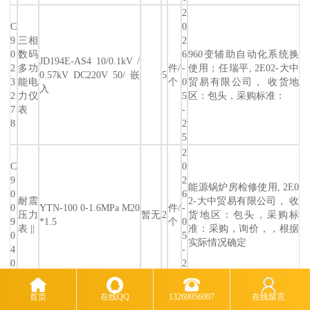
2
C
0
9
三相
2
0
数码
6
960变辅助自动化系统换
JD194E-AS4 10/0.1kV /
2
多功
件/
-
使用；任瑞平, 2E02-大中
0.57kV DC220V 50/ 嵌
5
3
能电
个
0
贸易有限公司， 收货地
入
2
力仪
5
区：包头，采购标准：
7
表
-
8
2
5
2
C
0
9
2
能源锅炉房检修使用, 2E0
0
6
耐震
2-大中贸易有限公司， 收
0
YTN-100 0-1.6MPa M20
件/
-
压力
暂无
2
货地区：包头，采购标
9
*1.5
个
0
表 ||
准：采购，询价，，根据
0
5
实际情况确定
4
-
0
2
5
2
首页
在线QQ
13269056097
在线留言
C
0