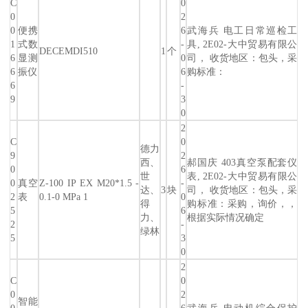
C
0
0
2
0
便携
6
武海兵 电工日常巡检工
1
式数
-
具, 2E02-大中贸易有限公
DECEMDI510
1
个
6
显测
0
司， 收货地区：包头，采
6
振仪
6
购标准：
6
-
9
3
0
2
C
0
德力
9
2
西、
郝国庆 403真空泵配套仪
0
6
世
表, 2E02-大中贸易有限公
0
真空
Z-100 IP EX M20*1.5 -
-
达、
3
块
司， 收货地区：包头，采
2
表
0.1-0 MPa 1
0
得
购标准：采购，询价，，
5
6
力、
根据实际情况确定
2
-
绿林
5
3
0
2
C
0
0
2
智能