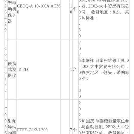
0
6
武海兵 电动机综合保护
型电
3
CBDQ-A 10-100A AC38
1
-
器, 2E02-大中贸易有限公
动机
个
6
0
0
0
司， 收货地区：包头，采
保护
4
6
购标准：
器
2
-
9
3
0
2
C
0
0
2
0
6
李陈祥 日常检维修工具, 2
便携
3
-
E02-大中贸易有限公司，
式测
-B-2D
1
台
6
0
收货地区：包头，采购标
振仪
7
6
准：
7
-
8
3
0
2
C
0
0
2
0
射频
6
郝国庆 浮选槽测量液位参
3
导纳
-
与自动控制, 2E02-大中贸
PTFE-G1/2-L300
7
个
6
物料
0
易有限公司， 收货地区：