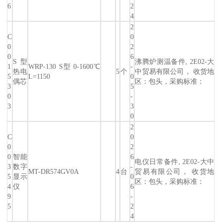
6
2
4
2
C
0
0
2
0
6
S型
沸腾炉测温备件, 2E02-大
1
WRP-130 S型 0-1600℃
-
热电
5
个
中贸易有限公司， 收货地
5
L=1150
0
偶芯
区：包头，采购标准：
3
5
0
-
3
3
0
2
C
0
0
2
0
智能
6
电仪日常备件, 2E02-大中
3
数字
-
MT-DR574GV0A
4
台
贸易有限公司， 收货地
5
显示
0
区：包头，采购标准：
4
仪
6
9
-
5
2
4