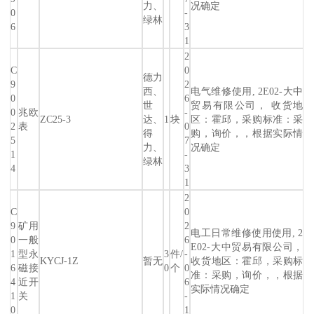
力、
况确定
0
-
绿林
6
3
1
2
C
0
德力
9
2
西、
电气维修使用, 2E02-大中
0
6
世
贸易有限公司， 收货地
0
兆欧
-
ZC25-3
达、
1
块
区：霍邱，采购标准：采
2
表
0
得
购，询价，，根据实际情
5
7
力、
况确定
1
-
绿林
4
3
1
2
C
0
9
矿用
2
电工日常维修使用使用, 2
0
一般
6
E02-大中贸易有限公司，
1
型永
3
件/
-
KYCJ-1Z
暂无
收货地区：霍邱，采购标
6
磁接
0
个
0
准：采购，询价，，根据
4
近开
6
实际情况确定
1
关
-
0
1