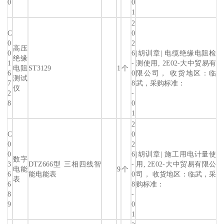
0
0
1
2
C
0
0
2
高压
0
6
|胡训章| 电缆绝缘电阻检
绝缘
1
-
测使用, 2E02-大中贸易有
电阻
ST3129
1
个
6
0
限公司， 收货地区：临
测试
7
8
武，采购标准：
仪
2
-
8
0
1
2
C
0
0
2
0
6
|胡训章| 施工用电计量使
数字
3
DTZ666型 三相四线智
-
用, 2E02-大中贸易有限公
电能
9
个
6
能电能表
0
司， 收货地区：临武，采
表
6
8
购标准：
8
-
9
0
1