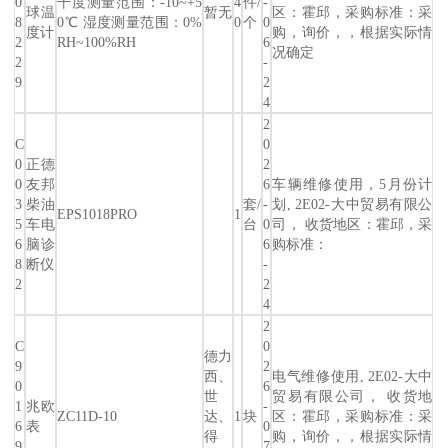
0
干度测量范围：-10~+5
4
件/
-
球温
暂无
区：霍邱，采购标准：采
8
0℃ 湿度测量范围：0%
0
个
0
度计
购，询价，，根据实际情
2
RH~100%RH
6
况确定
2
-
9
2
4
2
C
0
0
正德
2
0
友邦
6
车辆维修使用，5月份计
3
柴油
套/
-
划, 2E02-大中贸易有限公
EPS1018PRO
1
5
车电
台
0
司， 收货地区：霍邱，采
6
脑诊
6
购标准：
8
断仪
-
2
2
4
2
C
0
德力
9
2
西、
电气维修使用, 2E02-大中
0
6
世
贸易有限公司， 收货地
1
兆欧
-
ZC11D-10
达、
1
块
区：霍邱，采购标准：采
6
表
0
得
购，询价，，根据实际情
9
7