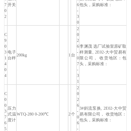
7
开关
6
包头，采购标准：
0
-
2
3
0
2
C
0
9
2
0
6
李渊茂 选厂试验室原矿取
3
电子
-
样测量, 2E02-大中贸易有
200kg
1
台
1
台秤
0
限公司， 收货地区：包
4
7
头，采购标准：
0
-
4
3
1
2
C
0
0
2
0
6
压力
3#斜流泵换, 2E02-大中贸
3
-
式温
WTQ-280 0-200℃
2
个
易有限公司， 收货地区：
7
0
度计
包头，采购标准：
6
6
5
-