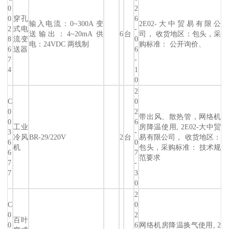
0
2
0
穿孔
6
输入电流：0~300A 变
2E02-大中贸易有限公
2
式电
-
送输出：4~20mA 供
6
台
司， 收货地区：包头，采
8
流变
0
电：24VDC 两线制
购标准： 公开询价、
6
送器
6
7
-
4
1
0
2
C
0
0
2
带出风、散热管，网络机
0
6
工业
房降温使用, 2E02-大中贸
3
-
冷风
BR-29/220V
2
台
易有限公司， 收货地区：
6
0
机
包头，采购标准： 技术规
6
7
范要求
7
-
7
3
0
2
C
0
0
2
百叶
0
6
网络机房降温换气使用, 2