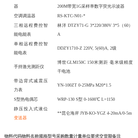
器
200M带宽1G采样率数字荧光示波器
空调调温器
RS-KTC-N01-*
三相远程费控智
林洋
DTZY71-G 3*220/380V 3*5（60）
能电能表
A
单相远程费控智
DDZY1710-Z 220V, 5(60)A, 2级
能电表
博世
GLM150C 150米测距 毫米级精度
手持激光测距仪
干电池
带边背式减震压
YN-100ZT 0-25MPa M20*1.5
力表
S型热电偶芯
WRP-130 S型 0-1600℃ L=1150
静压投入式液位
**昆仑海岸 JYB-KO-YGZ 4-20mA/0-5m
变送器
物料代码
物料名称
规格型号
采购数量
计量单位
要求交货期
备注