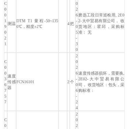
C
0
0
2
0
6
磨选工段日常巡检用, 2E0
1
DTM T1 量程-50~135
-
2-大中贸易有限公司， 收
测温
4
把
9
0℃，精度±2℃
0
货地区：霍邱，采购标
0
5
准： 无
2
-
1
3
0
2
C
0
0
2
0
6
速度传感器损坏，需要换,
速度
3
-
2E02-大中贸易有限公
传感
FCN16101
2
个
6
0
司， 收货地区：包头，采
器
7
6
购标准：
5
-
7
2
4
2
C
0
0
2