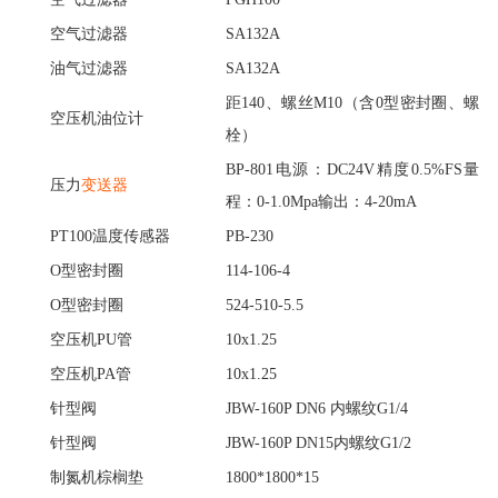
空气过滤器
SA132A
油气过滤器
SA132A
距
140、螺丝M10（含0型密封圈、螺
空压机油位计
栓）
BP-801电源：DC24V精度0.5%FS量
压力
变送器
程：0-1.0Mpa输出：4-20mA
PT100温度传感器
PB-230
O型密封圈
114-106-4
O型密封圈
524-510-5.5
空压机
PU管
10x1.25
空压机
PA管
10x1.25
针型阀
JBW-160P DN6 内螺纹G1/4
针型阀
JBW-160P DN15内螺纹G1/2
制氮机棕榈垫
1800*1800*15