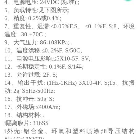
4、电源电压: 24VDC (标准) ;
5、负载特性:见下图所示;
6、精度: 0.2%或0.4%;
7、重复性、迟滞:≤0.05%F.S、 ≤0. 1%F. S;8、环境
温度: -30-+70C ;
9、大气压力: 86-108KPa; .
10、温度漂移:≤0. 2%F. S/50C;
11、电源电压影响:≤5X10-5F. SV;
12、长期稳定性: 0.1%F. S/1年;
13、允许过载: 2F. S;
14、输出干扰: (1Hz-1KHz) 3X10-4F. S;15、抗振
动: 2g' S5Hz-500Hz;
16、抗冲击: 50g' S;
17、外磁场:≤400A/m;
18、结构材料: .
i隔离膜片: 316SS
i外壳:铝合金、环氧和塑料喷涂;iii导压结构