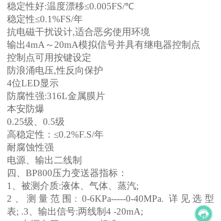
稳定性好:温度漂移≤0.005FS/℃
稳定性≤0.1%FS/年
抗电磁干扰设计,适合恶劣使用环境
输出4mA～20mA模拟信号并具有继电器控制点
控制点可用按键设定
防浪涌电压,性反向保护
4位LED显示
防腐性强:316L金属膜片
本安防爆
0.25级、0.5级
高稳定性：≤0.2%F.S/年
耐腐蚀性强
电源、输出二线制
四、BP800压力变送器指标：
1、被测介质:液体、气体、蒸汽;
2、测量范围: 0-6KPa-----0-40MPa. 详见选型
表; .3、输出信号:两线制4 -20mA;