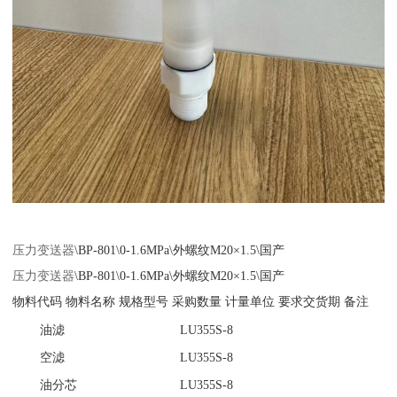
压力变送器
\BP-801\0-1.6MPa\外螺纹M20×1.5\国产
压力变送器
\BP-801\0-1.6MPa\外螺纹M20×1.5\国产
物料代码
物料名称
规格型号
采购数量
计量单位
要求交货期
备注
油滤
LU355S-8
空滤
LU355S-8
油分芯
LU355S-8