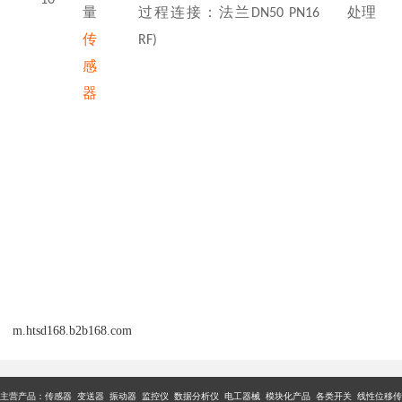
量
过程连接：法兰
DN50 PN16
处理
传
RF)
感
器
m.htsd168.b2b168.com
主营产品：传感器 变送器 振动器 监控仪 数据分析仪 电工器械 模块化产品 各类开关 线性位移传