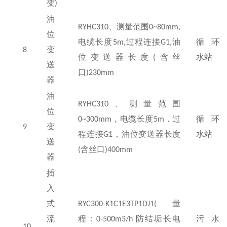
变
)
油
RYHC310
、测量范围
0~80mm,
位
电缆长度
5m,
过程连接
G1,
油
循环
8
变
位变送器长度
(
含丝
水站
送
口
)230mm
器
油
RYHC310
、测量范围
位
0~300mm
，电缆长度
5m
，过
循环
9
变
程连接
G1
，油位变送器长度
水站
送
(
含丝口
)400mm
器
插
入
式
RYC300-K1C1E3TP1DJ1(
量
流
程：
0-500m3/h
防结垢长电
污水
10