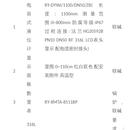
电
RY-DYWJ/1100/DN50/ZB(
长
容
度：
1100mm
测量范
式
围
:0~800mm
防腐等级
:IP67
1
联碱
液
过程连接
:
法兰
HG20592B
位
PN10 DN50 RF 316L LCD
表头
计
显示 配电缆密封接头
)
显
示
显围
:0~110cm
红白双色 配安
2
联碱
面
装附件 高温型
板
数
锅
3
显
RY-XMTA-8511BP
炉、
表
联碱
要
316L
求：