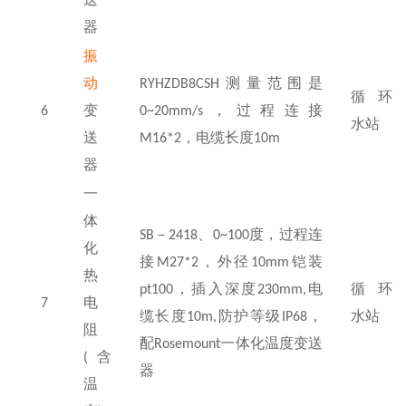
送
器
振
动
RYHZDB8CSH
测量范围是
循环
6
变
0~20mm/s
，过程连接
水站
送
M16*2
，电缆长度
10m
器
一
体
SB
－
2418
、
0~100
度，过程连
化
接
M27*2
，外径
10mm
铠装
热
pt100
，插入深度
230mm,
电
循环
7
电
缆长度
10m,
防护等级
IP68
，
水站
阻
配
Rosemount
一体化温度变送
(
含
器
温