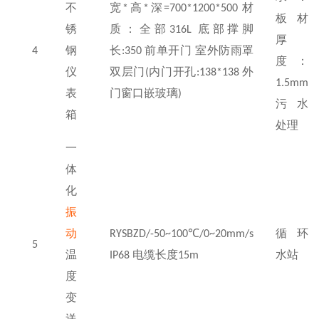
不
宽
*
高
*
深
=700*1200*500
材
板材
锈
质：全部
316L
底部撑脚
厚
4
钢
长
:350
前单开门 室外防雨罩
度：
仪
双层门
(
内门开孔
:138*138
外
1.5mm
表
门窗口嵌玻璃
)
污水
箱
处理
一
体
化
振
动
RYSBZD/-50~100℃/0~20mm/s
循环
5
温
IP68
电缆长度
15m
水站
度
变