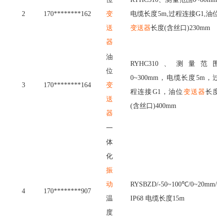
2
1
7
0
*
*
*
*
*
*
*
*
1
6
2
变
电
缆
长
度
5
m
,
过
程
连
接
G
1
,
油
送
变送器
长
度
(
含
丝
口
)
2
3
0
m
m
器
油
R
Y
H
C
3
1
0
、
测
量
范
位
0
~
3
0
0
m
m
，
电
缆
长
度
5
m
，
3
1
7
0
*
*
*
*
*
*
*
*
1
6
4
变
程
连
接
G
1
，
油
位
变送器
长
送
(
含
丝
口
)
4
0
0
m
m
器
一
体
化
振
动
R
Y
S
B
Z
D
/
-
5
0
~
1
0
0
℃
/
0
~
2
0
m
m
4
1
7
0
*
*
*
*
*
*
*
*
9
0
7
温
I
P
6
8
电
缆
长
度
1
5
m
度