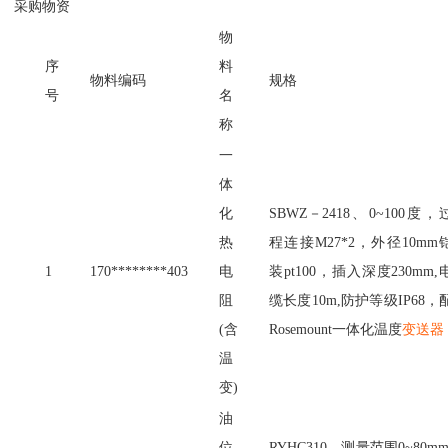
采
购
物
资
物
序
料
物
料
编
码
规
格
号
名
称
一
体
化
S
B
W
Z
－
2
4
1
8
、
0
~
1
0
0
度
，
热
程
连
接
M
2
7
*
2
，
外
径
1
0
m
m
1
1
7
0
*
*
*
*
*
*
*
*
4
0
3
电
装
p
t
1
0
0
，
插
入
深
度
2
3
0
m
m
,
阻
缆
长
度
1
0
m
,
防
护
等
级
I
P
6
8
，
(
含
R
o
s
e
m
o
u
n
t
一
体
化
温
度
变送器
温
变
)
油
位
R
Y
H
C
3
1
0
、
测
量
范
围
0
~
8
0
m