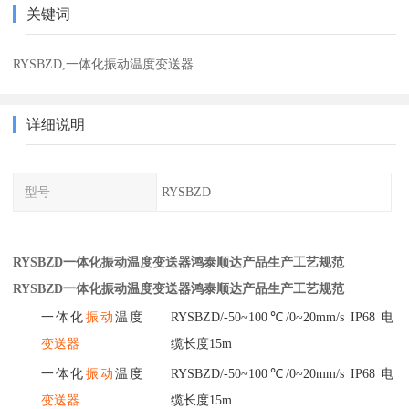
关键词
RYSBZD,一体化振动温度变送器
详细说明
型号
RYSBZD
RYSBZD一体化振动温度变送器鸿泰顺达产品生产工艺规范
RYSBZD一体化振动温度变送器鸿泰顺达产品生产工艺规范
一
体
化
振动
温
度
R
Y
S
B
Z
D
/
-
5
0
~
1
0
0
℃
/
0
~
2
0
m
m
/
s
I
P
6
8
电
变送器
缆
长
度
1
5
m
一
体
化
振动
温
度
R
Y
S
B
Z
D
/
-
5
0
~
1
0
0
℃
/
0
~
2
0
m
m
/
s
I
P
6
8
电
变送器
缆
长
度
1
5
m