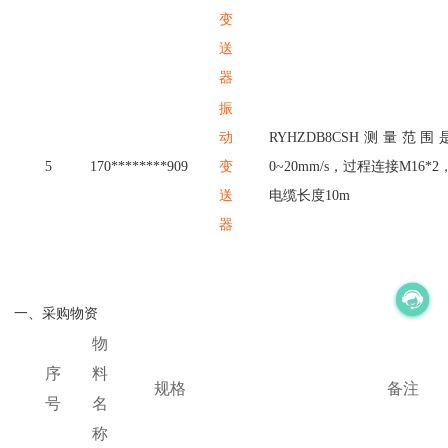
变
送
器
振
动
R
Y
H
Z
D
B
8
C
S
H
测
量
范
围
5
1
7
0
*
*
*
*
*
*
*
*
9
0
9
变
0
~
2
0
m
m
/
s
，
过
程
连
接
M
1
6
*
2
送
电
缆
长
度
1
0
m
器
一、采购物资
物
序
料
规格
备注
号
名
称