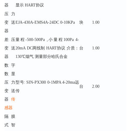
器
显示 HART协议
压力
变送
EJA-430A-EMS4A-24DC 0-10KPa
块
1.00
器
差压
量程-500-500Pa ,小量程100Pa 4-
变送
20mA DC两线制 HART协议 介质：
台
1.00
器
130℃烟气 测量部分哈氏合金
数字
数显
压力
型号: SIN-PX300 0-1MPA 4-20ma远
台
2.00
变送
传
器
传
感器
隔膜
式智