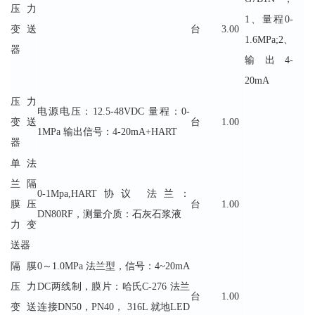
压力
1、量程0-
变送
台
3.00
1.6MPa;2、
器
输出4-
20mA
压力
电源电压：12.5-48VDC 量程：0-
变送
台
1.00
1MPa 输出信号：4-20mA+HART
器
单法
兰隔
0-1Mpa,HART协议 法兰：
膜压
台
1.00
DN80RF，测量介质：石灰石浆液
力变
送器
隔膜
0～1.0MPa 法兰型，信号：4~20mA
压力
DC两线制，膜片：哈氏C-276 法兰
台
1.00
变送
连接DN50，PN40， 316L 就地LED