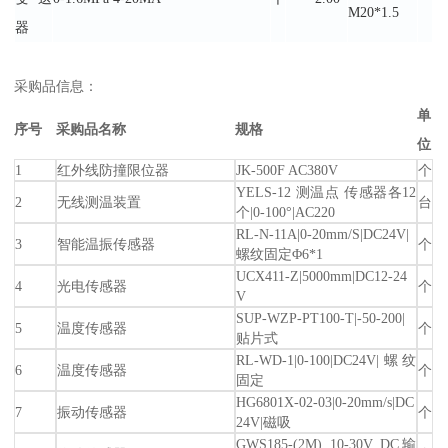
M20*1.5
器
采购品信息：
单
序号
采购品名称
规格
位
1
红外线防撞限位器
JK-500F AC380V
个
YELS-12 测温点 传感器各12
2
无线测温装置
台
个|0-100°|AC220
RL-N-11A|0-20mm/S|DC24V|
3
智能温振传感器
个
螺纹固定Φ6*1
UCX411-Z|5000mm|DC12-24
4
光电传感器
个
V
SUP-WZP-PT100-T|-50-200|
5
温度传感器
个
贴片式
RL-WD-1|0-100|DC24V|螺纹
6
温度传感器
个
固定
HG6801X-02-03|0-20mm/s|DC
7
振动传感器
个
24V|磁吸
GWS185-(2M) 10-30V DC输