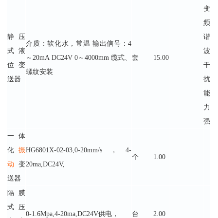
变
频
静压
谐
介质：软化水，常温 输出信号：4
式液
波
～20mA DC24V 0～4000mm 缆式、
套
15.00
位变
干
螺纹安装
送器
扰
能
力
强
一体
化
振
HG6801X-02-03,0-20mm/s，4-
个
1.00
动
变
20ma,DC24V,
送器
隔膜
式压
0-1.6Mpa,4-20ma,DC24V供电，
台
2.00