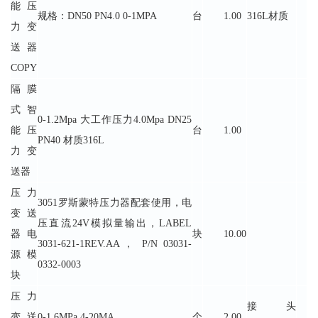
能压
规格：DN50 PN4.0 0-1MPA
台
1.00
316L材质
力变
送器
COPY
隔膜
式智
0-1.2Mpa 大工作压力4.0Mpa DN25
能压
台
1.00
PN40 材质316L
力变
送器
压力
3051罗斯蒙特压力器配套使用，电
变送
压直流24V模拟量输出，LABEL
器电
块
10.00
3031-621-1REV.AA， P/N 03031-
源模
0332-0003
块
压力
接头
变送
0-1.6MPa 4-20MA
个
2.00