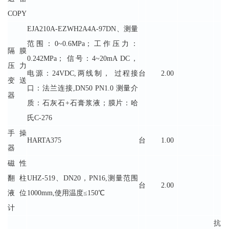
COPY
EJA210A-EZWH2A4A-97DN、测量
范围：0~0.6MPa；工作压力：
隔膜
0.242MPa； 信号：4~20mA DC，
压力
电源：24VDC,两线制， 过程接
台
2.00
变送
口：法兰连接,DN50 PN1.0 测量介
器
质：石灰石+石膏浆液；膜片：哈
氏C-276
手操
HARTA375
台
1.00
器
磁性
翻柱
UHZ-519、DN20，PN16,测量范围
台
2.00
液位
1000mm,使用温度≤150℃
计
抗