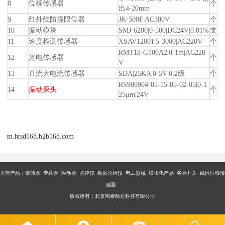
8
位移传感器
个
出4-20mm
9
红外线防撞限位器
JK-500F AC380V
个
10
振动模块
SMJ-6200|0-500|DC24V|0.01%
支
11
速度检测传感器
XSAV12801|5-3000|AC220V
个
RMT18-G100A2|0-1m|AC220
12
光电传感器
个
V
13
直流大电流传感器
SDA|25KA|0-5V|0.2级
个
RS900904-05-15-05-02-05|0-1
14
振动探头
个
25μm|24V
m.htsd168.b2b168.com
主营产品：传感器 变送器 振动器 监控仪 数据分析仪 电工器械 模块化产品 各类开关 线性位移传
感器
版权所有：北京鸿泰顺达科技有限公司