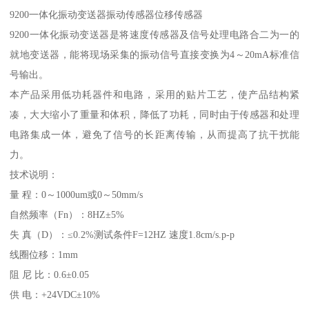
9200一体化振动变送器振动传感器位移传感器
9200一体化振动变送器是将速度传感器及信号处理电路合二为一的
就地变送器，能将现场采集的振动信号直接变换为4～20mA标准信
号输出。
本产品采用低功耗器件和电路，采用的贴片工艺，使产品结构紧
凑，大大缩小了重量和体积，降低了功耗，同时由于传感器和处理
电路集成一体，避免了信号的长距离传输，从而提高了抗干扰能
力。
技术说明：
量 程：0～1000um或0～50mm/s
自然频率（Fn）：8HZ±5%
失 真（D）：≤0.2%测试条件F=12HZ 速度1.8cm/s.p-p
线圈位移：1mm
阻 尼 比：0.6±0.05
供 电：+24VDC±10%