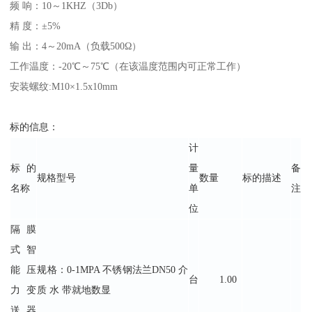
频 响：10～1KHZ（3Db）
精 度：±5%
输 出：4～20mA（负载500Ω）
工作温度：-20℃～75℃（在该温度范围内可正常工作）
安装螺纹:M10×1.5x10mm
标的信息：
计
标的
量
备
规格型号
数量
标的描述
名称
单
注
位
隔膜
式智
能压
规格：0-1MPA 不锈钢法兰DN50 介
台
1.00
力变
质 水 带就地数显
送器