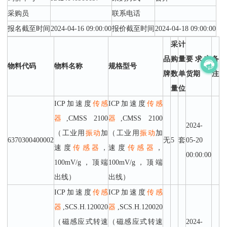
采购员
联系电话
报名截至时间
2024-04-16 09:00:00
报价截至时间
2024-04-18 09:00:00
采
计
品
购
量
要求交
备
物料代码
物料名称
规格型号
牌
数
单
货期
注
量
位
ICP加速度
传感
ICP加速度
传感
器
,CMSS 2100
器
,CMSS 2100
2024-
（工业用
振动
加
（工业用
振动
加
6370300400002
无
5
套
05-20
速度
传感器
，
速度
传感器
，
00:00:00
100mV/g，顶端
100mV/g，顶端
出线）
出线）
ICP加速度
传感
ICP加速度
传感
器
,SCS.H.120020
器
,SCS.H.120020
（磁感应式转速
（磁感应式转速
2024-