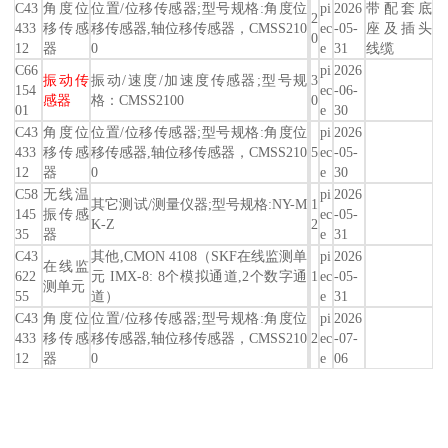
C43
角度位
位置/位移传感器;型号规格:角度位
pi
2026
带配套底
2
433
移传感
移传感器,轴位移传感器，CMSS210
ec
-05-
座及插头
0
12
器
0
e
31
线缆
C66
pi
2026
振动传
振动/速度/加速度传感器;型号规
3
154
ec
-06-
感器
格：CMSS2100
0
01
e
30
C43
角度位
位置/位移传感器;型号规格:角度位
pi
2026
433
移传感
移传感器,轴位移传感器，CMSS210
5
ec
-05-
12
器
0
e
30
C58
无线温
pi
2026
其它测试/测量仪器;型号规格:NY-M
1
145
振传感
ec
-05-
K-Z
2
35
器
e
31
C43
其他,CMON 4108（SKF在线监测单
pi
2026
在线监
622
元 IMX-8: 8个模拟通道,2个数字通
1
ec
-05-
测单元
55
道）
e
31
C43
角度位
位置/位移传感器;型号规格:角度位
pi
2026
433
移传感
移传感器,轴位移传感器，CMSS210
2
ec
-07-
12
器
0
e
06