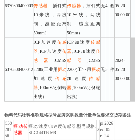
6370300400003
传感器
，插针式
传感器
，插针式
无
4
套
05-20
10米线，两线
10米线，两线
00:00:00
制，感应距离
制，感应距离
50mm）
50mm）
ICP加速度
传感
ICP加速度
传感
器
,ICP加速度
传
器
,ICP加速度
传
感器
,CMSS
感器
,CMSS
2024-
6370300400012
2200(工业用
振动
2200(工业用
振动
无
5
件
05-20
加速度
传感
加速度
传感
00:00:00
器
,100mV/g,侧端
器
,100mV/g,侧端
出线）
出线）
物料代码
物料名称
规格型号
品牌
采购数量
计量单位
要求交货期
备注
C58
pi
2026
振动传
振动/速度/加速度传感器;型号规格:
281
2
ec
-05-
感器
SLC144TB M8
56
e
24