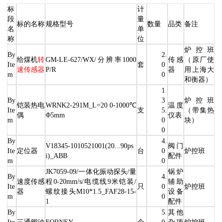
标
计
段
量
标的名称
规格型号
数量
品类
备注
名
单
称
位
炉控班
By
2.
给煤机
转
GM-LE-627/WX/分辨率1000
传感
（原厂使
Ite
套
0
速传感器
P/R
器
用上海大
m
0
和衡器）
1
By
3
炉控班
铠装热电
WRNK2-291M_L=20 0-1000℃
温度
Ite
支
5.
（带集热
偶
Φ5mm
仪表
m
0
块）
0
By
4.
V18345-1010521001(20...90ps
阀门
Ite
定位器
台
0
炉控班
i)_ABB
配件
m
0
JK7059-09/一体化振动探头/量
锅炉
By
4.
速度传感
程0-20mm/s/电缆线9米铠装/
辅助
Ite
只
0
炉控班
器
螺纹接头M10*1.5_FAF28-15-
设备
m
0
1
配件
By
5.
其他
Ite
三通阀油
FORNEY
个
0
杂项
炉控班