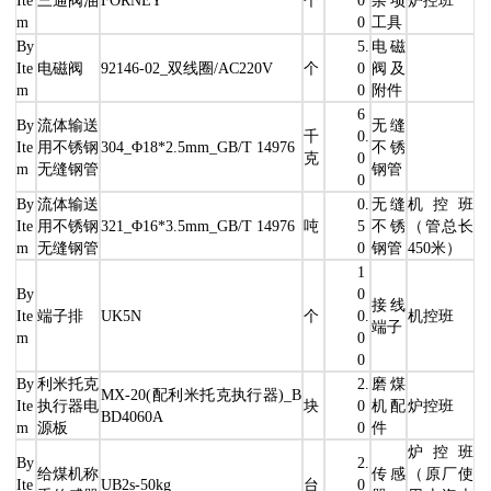
m
0
工具
By
5.
电磁
Ite
电磁阀
92146-02_双线圈/AC220V
个
0
阀及
m
0
附件
6
By
流体输送
无缝
千
0.
Ite
用不锈钢
304_Φ18*2.5mm_GB/T 14976
不锈
克
0
m
无缝钢管
钢管
0
By
流体输送
0.
无缝
机控班
Ite
用不锈钢
321_Φ16*3.5mm_GB/T 14976
吨
5
不锈
（管总长
m
无缝钢管
0
钢管
450米）
1
By
0
接线
Ite
端子排
UK5N
个
0.
机控班
端子
m
0
0
By
利米托克
2.
磨煤
MX-20(配利米托克执行器)_B
Ite
执行器电
块
0
机配
炉控班
BD4060A
m
源板
0
件
炉控班
By
2.
给煤机称
传感
（原厂使
Ite
UB2s-50kg
台
0