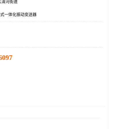
区清河街道
,压电式一体化振动变送器
6097