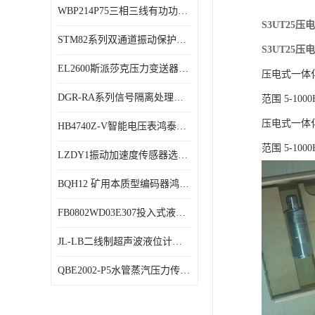
WBP214P75三相三线有功功率传感器鸿泰顺达产品稳定性好
特殊用处传感器
S3UT25
STM82系列双通道振动保护表鸿泰产品技术规格
特殊用途变送器
S3UT25
EL2600斯派莎克压力变送器技术规格
压电式一体
DGR-RA系列信号隔离处理器鸿泰产品技术规格
范围 5-1000
压电式一体
HB4740Z-V智能电压表鸿泰产品外形美观大方
范围 5-1000
LZDY1振动加速度传感器选型资料
BQH12 矿用本质型编码器鸿泰产品实物展示
FB0802WD03E307投入式液位计鸿泰产品选型参数
JL-LB二线制超声波液位计鸿泰产品外形美观大方
QBE2002-P5水管蒸汽压力传感器西门子产品技术规格