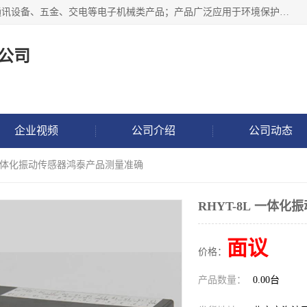
北京鸿泰顺达科技有限公司主要经营电子产品、机械设备、通讯设备、五金、交电等电子机械类产品；产品广泛应用于环境保护、石油化工、电力电子、冶金建筑、煤炭、农业、卫生防疫、教育科研等行业。并成功的与各地环境监测站、污水处理厂、卷烟厂、电厂、高校、科学院所、卫生防疫部门、煤矿、石化厂等用户建立了密切的合作关系。
公司
企业视频
公司介绍
公司动态
8L 一体化振动传感器鸿泰产品测量准确
RHYT-8L 一体
面议
价格：
产品数量：
0.00台