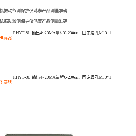
L风机振动监测保护仪鸿泰产品测量准确
L风机振动监测保护仪鸿泰产品测量准确
R
H
Y
T
-
8
L
输
出
4
~
2
0
M
A
量
程
0
-
2
0
0
u
m
,
固
定
螺
孔
M
1
0
*
1
传感器
R
H
Y
T
-
8
L
输
出
4
~
2
0
M
A
量
程
0
-
2
0
0
u
m
,
固
定
螺
孔
M
1
0
*
1
传感器