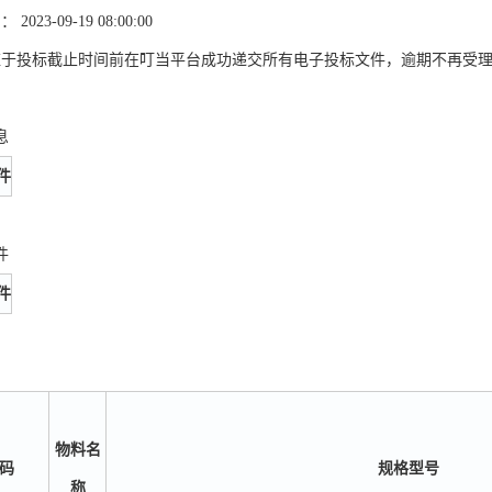
023-09-19 08:00:00
应于投标截止时间前在叮当平台成功递交所有电子投标文件，逾期不再受
息
件
件
件
物料名
码
规格型号
称