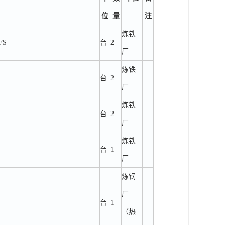
位
量
注
炼铁
FS
台
2
厂
炼铁
台
2
厂
炼铁
台
2
厂
炼铁
台
1
厂
炼钢
厂
台
1
（热