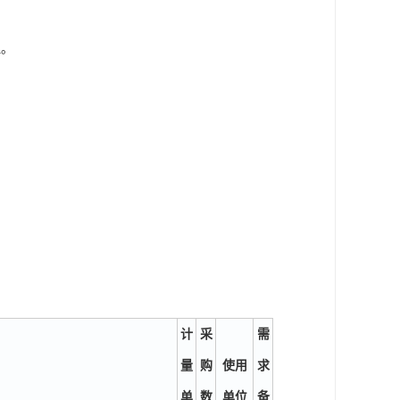
理。
计
采
需
量
购
使用
求
单
数
单位
备