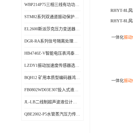
WBP214P75三相三线有功功率传感器鸿泰顺达产品稳定性好
特殊用处传感器
RHYT-8
STM82系列双通道振动保护表鸿泰产品技术规格
特殊用途变送器
RHYT-8
EL2600斯派莎克压力变送器技术规格
一
体
化
振动
DGR-RA系列信号隔离处理器鸿泰产品技术规格
HB4740Z-V智能电压表鸿泰产品外形美观大方
LZDY1振动加速度传感器选型资料
BQH12 矿用本质型编码器鸿泰产品实物展示
一
体
化
振动
FB0802WD03E307投入式液位计鸿泰产品选型参数
JL-LB二线制超声波液位计鸿泰产品外形美观大方
QBE2002-P5水管蒸汽压力传感器西门子产品技术规格