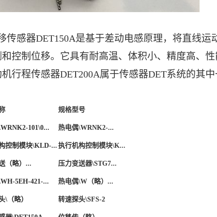
位移传感器DET150A是基于差动电感原理，将直线
测和控制位移。它具有耐高温、体积小、精度高、性
机行程传感器DET200A属于传感器DET系统的其
称
规格型号
\WRNK2-101\0...
热电偶
\WRNK2-...
构控制模块
\KLD-...
执行机构控制模块
\K...
送（略）
...
压力变送器
\STG7...
\WH-5EH-421-...
热电偶
\W（略）...
头
\（略）
转速探头
\SFS-2