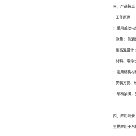
三、
产品特点
工作原理
：采用差动电
测量 ：能
耐高温设计 
材料、寿命
：选用结构材
安装方便、
：结构紧凑，
四、
应用场景
主要应用于汽