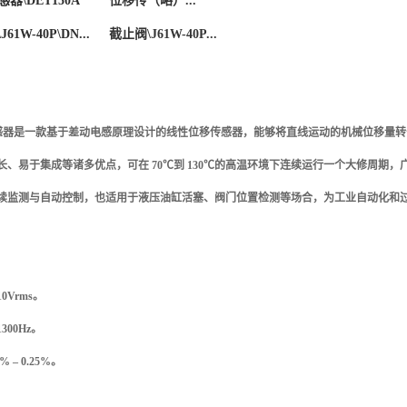
感器
\DET150A
位移传（略）
...
\J61W-40P\DN...
截止阀
\J61W-40P...
感器是一款基于差动电感原理设计的线性位移传感器，能够将直线运动的机械位移量转
长、易于集成等诸多优点，可在
70
℃到
130
℃的高温环境下连续运行一个大修周期，
续监测与自动控制，也适用于液压油缸活塞、阀门位置检测等场合，为工业自动化和
10Vrms
。
1300Hz
。
5% – 0.25%
。