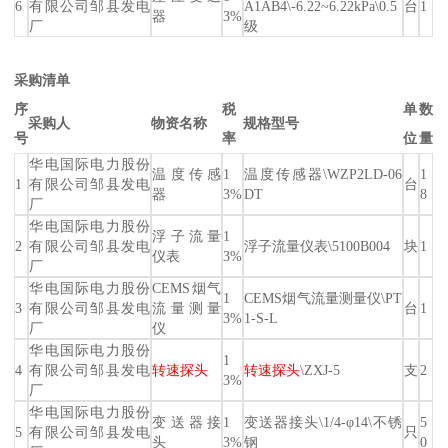
6
有限公司邹县发电
A1AB4\-6.22~6.22kPa\0.5
台
1
器
3%
厂
级
采购清单
序
税
单
数
采购人
物资名称
规格型号
号
率
位
量
华电国际电力股份
温度传感
1
温度传感器\WZP2LD-06
1
1
有限公司邹县发电
台
器
3%
DT
8
厂
华电国际电力股份
浮子流量
1
2
有限公司邹县发电
浮子流量仪表\5100B004
块
1
仪表
3%
厂
华电国际电力股份
CEMS烟气
1
CEMS烟气流量测量仪\PT
3
有限公司邹县发电
流量测量
台
1
3%
1-S-L
厂
仪
华电国际电力股份
1
4
有限公司邹县发电
转速探头
转速探头
\ZXJ-5
支
2
3%
厂
华电国际电力股份
变送器接
1
变送器接头\1/4-φ14\不锈
5
5
有限公司邹县发电
只
头
3%
钢
0