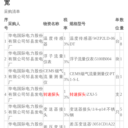
宽
采购清单
序
税
单
数
采购人
物资名称
规格型号
号
率
位
量
华电国际电力股份
温度传感
1
温度传感器\WZP2LD-06
1
1
有限公司邹县发电
台
器
3%
DT
8
厂
华电国际电力股份
浮子流量
1
2
有限公司邹县发电
浮子流量仪表\5100B004
块
1
仪表
3%
厂
华电国际电力股份
CEMS烟气
1
CEMS烟气流量测量仪\PT
3
有限公司邹县发电
流量测量
台
1
3%
1-S-L
厂
仪
华电国际电力股份
1
4
有限公司邹县发电
转速探头
转速探头
\ZXJ-5
支
2
3%
厂
华电国际电力股份
变送器接
1
变送器接头\1/4-φ14\不锈
5
5
有限公司邹县发电
只
头
3%
钢
0
厂
华电国际电力股份
差压变送器\3051CD1A22
差压变送
1