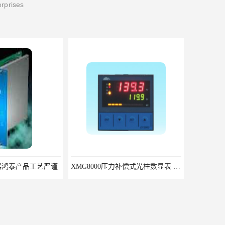
erprises
键相器鸿泰产品工艺严谨
XMG8000压力补偿式光柱数显表 XMG82666优选北京鸿泰顺达科技