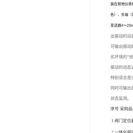
装在就地仪表
色）、负端（
变送器4～2
出振动的动
可输出振动
劣环境的*状
振动的动态
特别适合恶劣
同时可输出
状态监测。
序号 采购品
1
阀门定位
2
一体化振