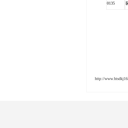
0135
http://www.htsdkj1