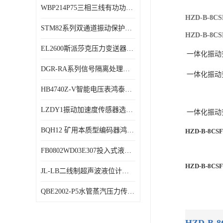
WBP214P75三相三线有功功率传感器鸿泰顺达产品稳定性好
特殊用处传感器
HZD-B-
STM82系列双通道振动保护表鸿泰产品技术规格
特殊用途变送器
HZD-B-
EL2600斯派莎克压力变送器技术规格
一体化振动
DGR-RA系列信号隔离处理器鸿泰产品技术规格
一体化振动
HB4740Z-V智能电压表鸿泰产品外形美观大方
LZDY1振动加速度传感器选型资料
一体化振动
BQH12 矿用本质型编码器鸿泰产品实物展示
HZD-B-
FB0802WD03E307投入式液位计鸿泰产品选型参数
HZD-B-
JL-LB二线制超声波液位计鸿泰产品外形美观大方
QBE2002-P5水管蒸汽压力传感器西门子产品技术规格