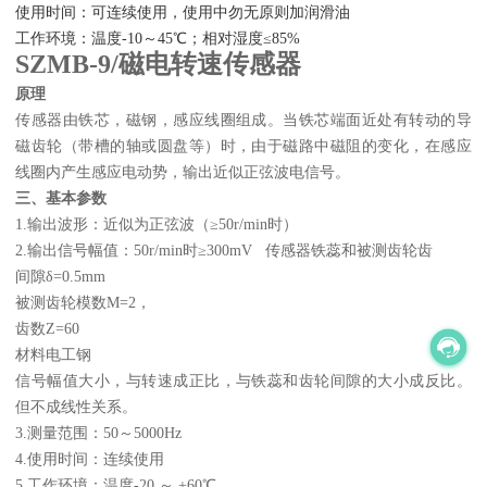
使用时间：可连续使用，使用中勿无原则加润滑油
工作环境：温度-10～45℃；相对湿度≤85%
SZMB-9/磁电转速传感器
原理
传感器由铁芯，磁钢，感应线圈组成。当铁芯端面近处有转动的导
磁齿轮（带槽的轴或圆盘等）时，由于磁路中磁阻的变化，在感应
线圈内产生感应电动势，输出近似正弦波电信号。
三、基本参数
1.输出波形：近似为正弦波（≥50r/min时）
2.输出信号幅值：50r/min时≥300mV 传感器铁蕊和被测齿轮齿
间隙δ=0.5mm
被测齿轮模数M=2，
齿数Z=60
材料电工钢
信号幅值大小，与转速成正比，与铁蕊和齿轮间隙的大小成反比。
但不成线性关系。
3.测量范围：50～5000Hz
4.使用时间：连续使用
5.工作环境：温度-20 ～ +60℃