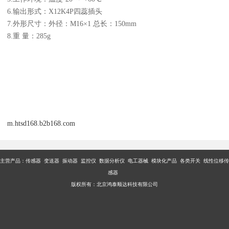
6.输出形式：X12K4P四蕊插头
7.外形尺寸：外径：M16×1 总长：150mm
8.重 量：285g
m.htsd168.b2b168.com
主营产品：传感器 变送器 振动器 监控仪 数据分析仪 电工器械 模块化产品 各类开关 线性位移传
感器
版权所有：北京鸿泰顺达科技有限公司