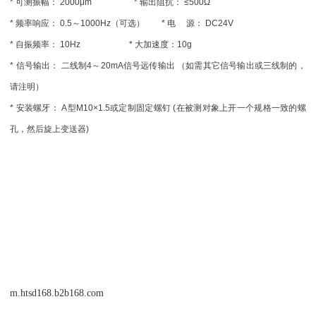
* 可测振幅： 2000μm * 输出阻抗： ≤500Ω
* 频率响应： 0.5～1000Hz（可选） * 电 源： DC24V
* 自振频率： 10Hz * 大加速度：10g
* 信号输出： 二线制4～20mA信号远传输出 （如需其它信号输出或三线制的，
请注明）
* 安装螺牙： A型M10×1.5或定制固定螺钉 (在被测对象上开一个规格一致的螺
孔，然后旋上变送器)
m.htsd168.b2b168.com