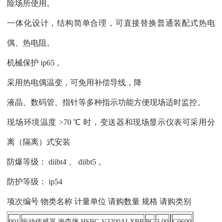
险场所使用。
一体化设计，结构简单合理，可直接替换普通装配式热电
偶、热电阻。
机械保护 ip65 。
采用热电偶温变，可免用补偿导线，降
液晶、数码管、指针等多种指示功能方便现场适时监控。
现场环境温度 >70 ℃ 时，变送器和现场显示仪表可采用分
离（隔离）式安装
防爆等级： diibt4 、 diibt5 。
防护等级： ip54
项次编号 物类名称 计量单位 请购数量 规格 请购类别
001
振动传感器 海森堡 HSBG-V3200ALXBR
PC
3.00
G0600