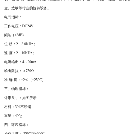
金、造纸等行业的旋转设备。
电气指标：
工作电压：
DC24V
频响
: (
±
3dB)
位
移：
2
－
3.0KHz
；
速
度：
2
－
10KHz
；
电流输出：
4
～
20mA
输出阻抗：＜
750Ω
准
确
度：±
2
％（
+250C
）
三、物理指标：
外形尺寸：如图所示
材料：
304
不锈钢
重量：
400g
四、环境指标：
操作温度：
-250C
到
+600C