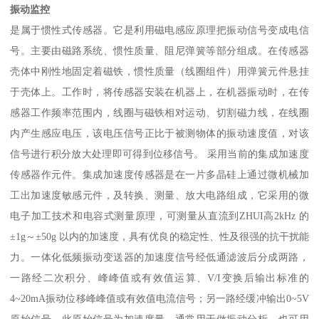
振动监控
是属于惯性式传感器。它是利用磁电感应原理把振动信号变成电信
号。主要由磁路系统、惯性质量、阻尼弹簧等部分组成。在传感器
壳体中刚性地固定着磁铁，惯性质量（线圈组件）用弹簧元件悬挂
于壳体上。工作时，将传感器安装在机器上，在机器振动时，在传
感器工作频率范围内，线圈与磁铁相对运动、切割磁力线，在线圈
内产生感应电压，该电压信号正比于被测物体的振动速度值，对该
信号进行积分放大处理即可得到位移信号。 采用当前的集成加速度
传感器作元件。集成加速度传感器是在一片多晶硅上通过微机械加
工出加速度敏感元件，及转换、测量、放大电路组成，它采用的微
电子加工技术和电容式测量原理，可测量从直流到ZHUI高2kHz 的
±1g～±50g 以内的加速度，具有优良的稳定性、性及很强的抗干扰能
力。一体化低频振动变送器的加速度信号经低通滤波后分成两路，
一路经二次积分、峰峰值或有效值运算、V/I变换后输出标准的
4~20mA振动位移峰峰值或有效值电流信号；另一路经缓冲输出0~5V