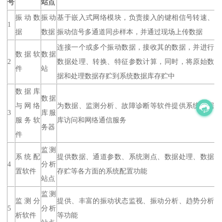
号
站点
振动数
振动
基于嵌入式网络模块，负责接入的键相信号转速、
1
据
数据
振动信号多通道同步样本，并通过现场上传数据
连接一个或多个振动数据，接收其的数据，并进行
数据软
数据
2
数据处理、转换、特征参数计算，同时，将原始数
件
站
据和处理数据存贮到系统数据库存贮中
数据库
数据
与网络
为数据、监测分析、故障诊断等软件提供系统数据
3
库服
服务软
库访问和网络通信服务
务器
件
监测
系统配
提供数据、通道参数、系统测点、数据处理、数据
4
分析
置软件
存贮等各方面的系统配置功能
站点
监测
监测分
提供、丰富的振动状态监视、振动分析、趋势分析
5
分析
析软件
等功能