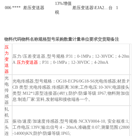
1
3
%
增
值
0
0
6
*
*
*
*
差
压
变
送
器
差
压
变
送
器
\
E
J
A
2
.
.
.
台
1
税
物料代码
物料名称
规格型号
采购数量
计量单位
要求交货期
备注
压
力
压力/压差变送器,型号规格:P31；0-1MPa；12-30VDC；4-20m
变
A
压力变送器
；P31；0-1MPa；12-30VDC；4-20mA
送
器
光
光电传感器;型号规格：OG18-ECP6/0G18-S6光电传感器;材质:P
电
CB 类型:光电传感器;传感距离:30米;工作电压:10-30V;电源接头
传
类型:M12*1原型连接器(4针);防护/防爆等级:IP67;物料附加信
感
息:制造厂家:宜科,发射端和接收端各一个。
器
轧
机
压
振动/速度/加速度传感器;型号规格:NCXY0004-10, 安全核准:1;
头
工作电压:139V;输出信号:4 - 20mA;准确度:0.07;测量范围:(2800
连
-14000)KN;防护/防爆等级:IP65;