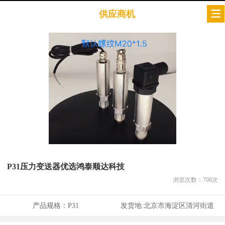
供应商机
P31压力变送器优选鸿泰顺达科技
浏览次数：
708
次
产品规格：
P31
发货地:
北京市海淀区清河街道