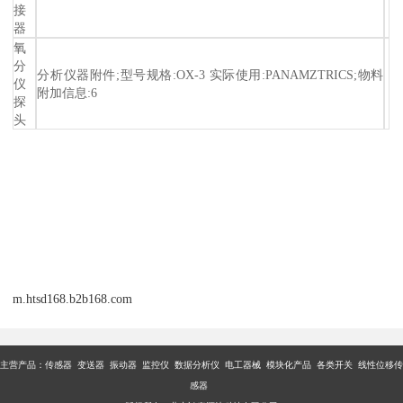
接
器
氧
分
分析仪器附件;型号规格:OX-3 实际使用:PANAMZTRICS;物料
仪
附加信息:6
探
头
m.htsd168.b2b168.com
主营产品：传感器 变送器 振动器 监控仪 数据分析仪 电工器械 模块化产品 各类开关 线性位移传
感器