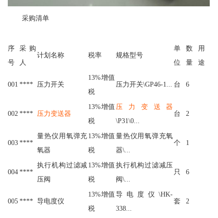
采
购
清
单
序
采
购
单
数
用
计
划
名
称
税
率
规
格
型
号
号
人
位
量
途
1
3
%
增
值
0
0
1
*
*
*
*
压
力
开
关
压
力
开
关
\
G
P
4
6
-
1
.
.
.
台
6
税
1
3
%
增
值
压力变送器
0
0
2
*
*
*
*
压力变送器
台
2
税
\
P
3
1
\
0
.
.
.
量
热
仪
用
氧
弹
充
1
3
%
增
值
量
热
仪
用
氧
弹
充
氧
0
0
3
*
*
*
*
个
1
氧
器
税
器
\
.
.
.
执
行
机
构
过
滤
减
1
3
%
增
值
执
行
机
构
过
滤
减
压
0
0
4
*
*
*
*
只
6
压
阀
税
阀
\
.
.
.
1
3
%
增
值
导
电
度
仪
\
H
K
-
0
0
5
*
*
*
*
导
电
度
仪
套
2
税
3
3
8
.
.
.