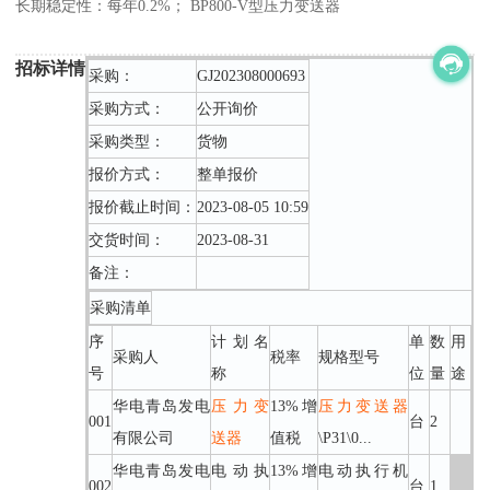
长期稳定性：每年0.2%； BP800-V型压力变送器
招标详情
采购：
GJ202308000693
采购方式：
公开询价
采购类型：
货物
报价方式：
整单报价
报价截止时间：
2023-08-05 10:59
交货时间：
2023-08-31
备注：
采购清单
序
计划名
单
数
用
采购人
税率
规格型号
号
称
位
量
途
华电青岛发电
压力变
13%增
压力变送器
001
台
2
有限公司
送器
值税
\P31\0...
华电青岛发电
电动执
13%增
电动执行机
002
台
1