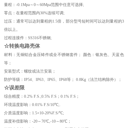
量程：-0.1Mpa～0～60Mpa范围中任意可选择;
零点：在量程范围内30%连续可调;
过压：通常可以达到量程的1.5倍，部分型号短时间可以达到量程的3
倍以上。
过程连接件：SS316不锈钢;
☆转换电路壳体
材料：无铜铝合金压铸件或全不锈钢套件； 颜色：银灰色、天蓝色
等；
安装型式：螺纹或法兰安装；
防护等级：IP54、IP63、IP65、IP68等； 0.8Kg（法兰结构除外）；
☆误差限
综合精度：0.2% F.S.;0.5% F.S；0.1% F.S；
环境温度影响：0.01% F.S/10℃;.
介质温度影响：1.5×10-20%F.S/℃;
温度补偿影响：-20～70℃,-10～80℃；