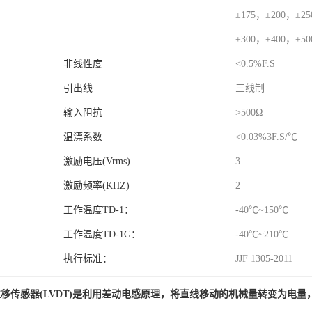
±175，±200，±2
±300，±400，±50
非线性度
<0.5%F.S
引出线
三线制
输入阻抗
>500Ω
温漂系数
<0.03%3F.S/℃
激励电压(Vrms)
3
激励频率(KHZ)
2
工作温度TD-1：
-40℃~150℃
工作温度TD-1G：
-40℃~210℃
执行标准：
JJF 1305-2011
系列位移传感器(LVDT)是利用差动电感原理，将直线移动的机械量转变为