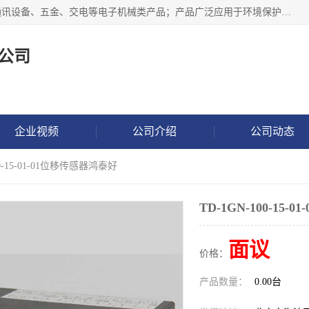
北京鸿泰顺达科技有限公司主要经营电子产品、机械设备、通讯设备、五金、交电等电子机械类产品；产品广泛应用于环境保护、石油化工、电力电子、冶金建筑、煤炭、农业、卫生防疫、教育科研等行业。并成功的与各地环境监测站、污水处理厂、卷烟厂、电厂、高校、科学院所、卫生防疫部门、煤矿、石化厂等用户建立了密切的合作关系。
公司
企业视频
公司介绍
公司动态
00-15-01-01位移传感器鸿泰好
TD-1GN-100-15
面议
价格：
产品数量：
0.00台