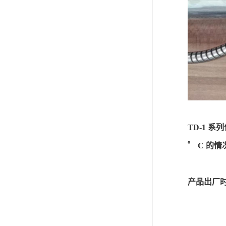
TD-1 
゜ C 的
产品出厂时