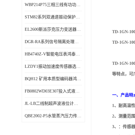
WBP214P75三相三线有功功率传感器鸿泰顺达产品稳定性好
特殊用处传感器
STM82系列双通道振动保护表鸿泰产品技术规格
特殊用途变送器
EL2600斯派莎克压力变送器技术规格
TD-1GN-1
DGR-RA系列信号隔离处理器鸿泰产品技术规格
TD-1GN-1
HB4740Z-V智能电压表鸿泰产品外形美观大方
TD-1GN
LZDY1振动加速度传感器选型资料
等特点，可
BQH12 矿用本质型编码器鸿泰产品实物展示
FB0802WD03E307投入式液位计鸿泰产品选型参数
一、产品特
JL-LB二线制超声波液位计鸿泰产品外形美观大方
1、耐高温性
QBE2002-P5水管蒸汽压力传感器西门子产品技术规格
2、测量范
3、：传感