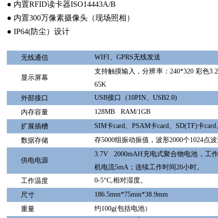
●
内置
RFID
读卡器
ISO14443A/B
●
内置
300
万像素摄像头（现场照相）
●
IP64(
防尘）设计
WIFI
、
GPRS
无线发送
无线通信
支持触摸输入，分辨率：
240*320
彩色
3.2
显示屏幕
65K
USB
接口（
10PIN
、
USB2.0)
外部接口
128MB RAM/1GB
内存容量
SIM
卡
card
、
PSAM
卡
card
、
SD(TF)
卡
card
扩展插槽
存
5000
组振动振值，波形
2000
个
1024
点波
数据存储
3.7V 2000mAH
充电式聚合物电池，工
供电电源
机电流
5mA
；连续工作时间
20
小时。
0-5
°
C,
相对湿度。
工作温度
186.5mm*75mm*38.9mm
尺寸
约
100g(
包括电池）
重量