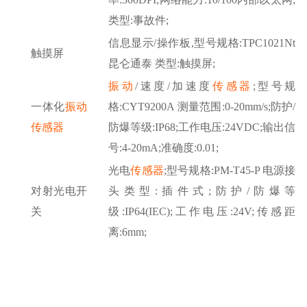
类型:事故件;
信息显示
/操作板,型号规格:TPC1021Nt
触摸屏
昆仑通泰 类型:触摸屏;
振动
/速度/加速度
传感器
;型号规
一体化
振动
格:CYT9200A 测量范围:0-20mm/s;防护/
传感器
防爆等级:IP68;工作电压:24VDC;输出信
号:4-20mA;准确度:0.01;
光电
传感器
;型号规格:PM-T45-P 电源接
对射光电开
头类型:插件式;防护/防爆等
关
级:IP64(IEC);工作电压:24V;传感距
离:6mm;