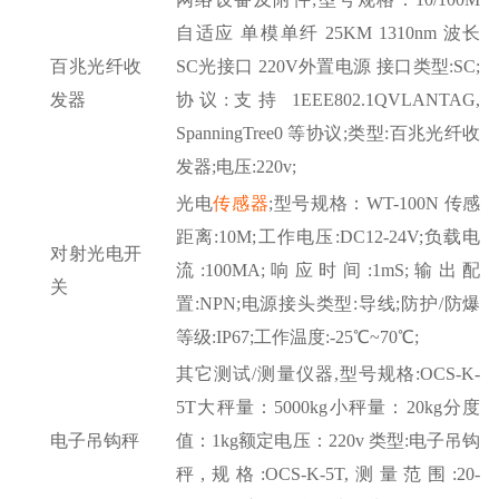
自适应 单模单纤 25KM 1310nm 波长
百兆光纤收
SC光接口 220V外置电源 接口类型:SC;
发器
协议:支持 1EEE802.1QVLANTAG,
SpanningTree0 等协议;类型:百兆光纤收
发器;电压:220v;
光电
传感器
;型号规格：WT-100N 传感
距离:10M;工作电压:DC12-24V;负载电
对射光电开
流:100MA;响应时间:1mS;输出配
关
置:NPN;电源接头类型:导线;防护/防爆
等级:IP67;工作温度:-25℃~70℃;
其它测试
/测量仪器,型号规格:OCS-K-
5T大秤量：5000kg小秤量：20kg分度
电子吊钩秤
值：1kg额定电压：220v 类型:电子吊钩
秤,规格:OCS-K-5T,测量范围:20-