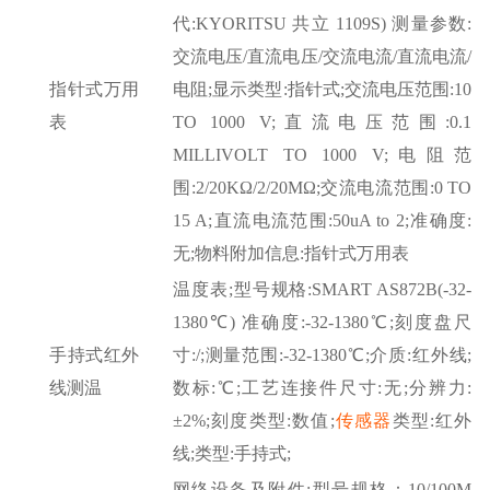
代:KYORITSU 共立 1109S) 测量参数:
交流电压/直流电压/交流电流/直流电流/
指针式万用
电阻;显示类型:指针式;交流电压范围:10
表
TO 1000 V;直流电压范围:0.1
MILLIVOLT TO 1000 V;电阻范
围:2/20KΩ/2/20MΩ;交流电流范围:0 TO
15 A;直流电流范围:50uA to 2;准确度:
无;物料附加信息:指针式万用表
温度表
;型号规格:SMART AS872B(-32-
1380℃) 准确度:-32-1380℃;刻度盘尺
手持式红外
寸:/;测量范围:-32-1380℃;介质:红外线;
线测温
数标:℃;工艺连接件尺寸:无;分辨力:
±2%;刻度类型:数值;
传感器
类型
:红外
线;类型:手持式;
网络设备及附件
;型号规格：10/100M