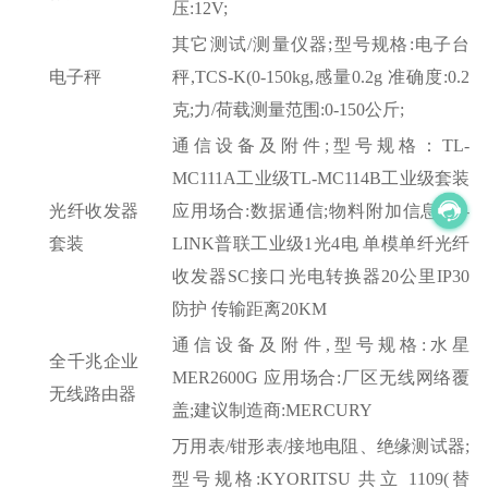
压:12V;
其它测试
/测量仪器;型号规格:电子台
电子秤
秤,TCS-K(0-150kg,感量0.2g 准确度:0.2
克;力/荷载测量范围:0-150公斤;
通信设备及附件
;型号规格：TL-
MC111A工业级TL-MC114B工业级套装
光纤收发器
应用场合:数据通信;物料附加信息:TP-
套装
LINK普联工业级1光4电 单模单纤光纤
收发器SC接口光电转换器20公里IP30
防护 传输距离20KM
通信设备及附件
,型号规格:水星
全千兆企业
MER2600G 应用场合:厂区无线网络覆
无线路由器
盖;建议制造商:MERCURY
万用表
/钳形表/接地电阻、绝缘测试器;
型号规格:KYORITSU 共立 1109(替