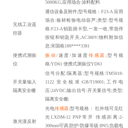
5000KG,应用场合:涂料配料
通信设备及附件
;型号规格：F23-A 应用
场合:板材检验电动葫芦;类型:型号规
无线工业遥
格:F23-A钥匙插卡型,一发一收,带急停
控器
按钮和钥匙开关,AC380V;物料附加信
息:宋国栋189****3381
便携式测振
振动
/速度/加速度
传感器
;型号规
仪
格:YD61 便携式测振仪YD61
信号分配
/隔离器;型号规格:TM5018-
开关量输入
1122 安全核准:GB/T19001;工作电
隔离安全栅
压:24VDC;输出信号:开关量信号;类型:
隔离安全栅;
光电
传感器
;型号规格： 红外线可见红
光LXDM-12 PNP常开 传感距离:2-
激光漫反射
300mm可调;防护/防爆等级:IP65;负载电