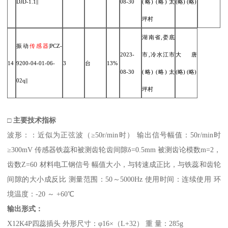
DJD-1.1||
08-30
(略) (略) 太
(略) (略)
坪村
湖南省,娄底
振动
传感器
|PCZ-
2023-
市,冷水江市
大唐
14
9200-04-01-06-
3
台
13%
08-30
(略) (略) 太
(略) (略)
02q||
坪村
□ 主要技术指标
波形：：近似为正弦波（≥50r/min时） 输出信号幅值：50r/min时
≥300mV 传感器铁蕊和被测齿轮齿间隙δ=0.5mm 被测齿论模数m=2，
齿数Z=60 材料电工钢信号 幅值大小，与转速成正比，与铁蕊和齿轮
间隙的大小成反比 测量范围：50～5000Hz 使用时间：连续使用 环
境温度：-20 ～ +60℃
输出形式：
X12K4P四蕊插头 外形尺寸：φ16×（L+32） 重 量：285g