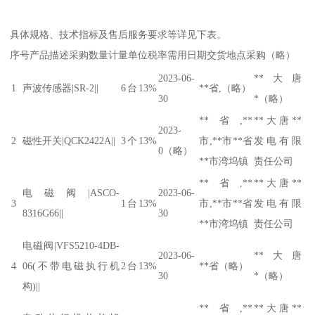
具体规格、技术指标及售后服务要求等详见下表。
序号产品描述采购数量计量单位税率需用日期交货地点采购（略）
2023-06-
**大唐
1
声波传感器|SR-2||
6
台
13%
**省,（略）
30
*（略）
**省,**
**大唐**
2023-
2
磁性开关|QCK2422A||
3
个
13%
市,**市**省
发电有限
0（略）
**市湾坞镇
责任公司
**省,**
**大唐**
电磁阀|ASCO-
2023-06-
3
1
台
13%
市,**市**省
发电有限
8316G66||
30
**市湾坞镇
责任公司
电磁阀|VFS5210-4DB-
2023-06-
**大唐
4
06(不带电磁执行机
2
台
13%
**省（略）
30
*（略）
构)||
**省,**
**大唐**