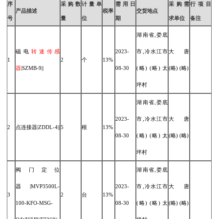
序
采购数
计量单
需用日
采购需
行项目
产品描述
税率
交货地点
号
量
位
期
求单位
备注
湖南省,娄底
磁电
转速
传感
2023-
市,冷水江市
大唐
1
2
个
13%
器
|SZMB-9||
08-30
(略) (略) 太
(略) (略)
坪村
湖南省,娄底
2023-
市,冷水江市
大唐
2
点连接器|ZDDL-4||
5
根
13%
08-30
(略) (略) 太
(略) (略)
坪村
阀门定位
湖南省,娄底
器|MVP3500L-
2023-
市,冷水江市
大唐
3
2
台
13%
100-KFO-MSG-
08-30
(略) (略) 太
(略) (略)