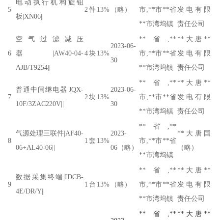
电动执行机构旋钮
5
2
件
13%
（略）
市,**市**省
发电有限
板|XN06||
**市湾坞镇
责任公司
空气过滤减压
**省,**
**大唐**
2023-06-
6
器|AW40-04-
4
块
13%
市,**市**省
发电有限
30
AJB/T9254||
**市湾坞镇
责任公司
**省,**
**大唐**
普通中间继电器|JQX-
2023-06-
7
2
块
13%
市,**市**省
发电有限
10F/3ZAC220V||
30
**市湾坞镇
责任公司
**省,**
气源处理三联件|AF40-
2023-
**大唐国
8
1
套
13%
市,**市**省
06+AL40-06||
06（略）
（略）
**市湾坞镇
**省,**
**大唐**
数据采集终端|IDCB-
9
1
台
13%
（略）
市,**市**省
发电有限
4E/DR/Y||
**市湾坞镇
责任公司
**省,**
**大唐**