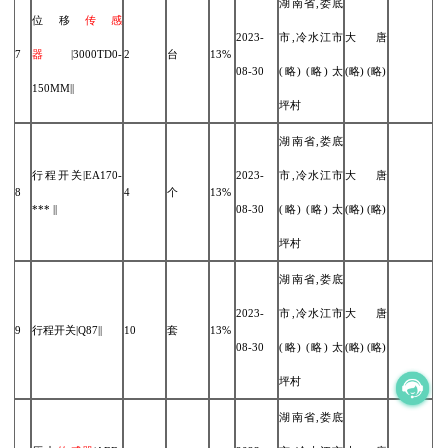
湖南省,娄底
位移
传感
2023-
市,冷水江市
大唐
7
器
|3000TD0-
2
台
13%
08-30
(略) (略) 太
(略) (略)
150MM||
坪村
湖南省,娄底
行程开关|EA170-
2023-
市,冷水江市
大唐
8
4
个
13%
*** ||
08-30
(略) (略) 太
(略) (略)
坪村
湖南省,娄底
2023-
市,冷水江市
大唐
9
行程开关|Q87||
10
套
13%
08-30
(略) (略) 太
(略) (略)
坪村
湖南省,娄底