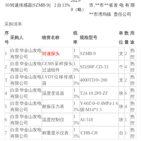
2023-
10
转速传感器|SZMB-9||
2
台
13%
市,**市**省
发电有限
0（略）
**市湾坞镇
责任公司
采购清单
序
税
单
数
用
采购人
物资名称
规格型号
号
率
位
量
途
白音华金山发电
1
热
1
转速探头
SZMB-9
支
2
有限公司
3%
控
白音华金山发电
CEMS采样探头
1
热
2
SD200F-CD-33
个
4
有限公司
过滤组件
3%
控
白音华金山发电
LVDT位移传感
1
热
3
4000TD/0~200
支
2
有限公司
器
3%
控
白音华金山发电
1
热
4
温度变送器
T24.10.2P0-ZF
块
6
有限公司
3%
控
白音华金山发电
1
Y-60Z\0~0.4MPa\1.6
热
5
耐振压力表
块
4
有限公司
3%
级\M14*1.5
控
白音华金山发电
1
热
6
温度控制仪
AI-518
块
1
有限公司
3%
控
白音华金山发电
1
热
7
称重显示仪表
\CHB-CH
台
1
有限公司
3%
控