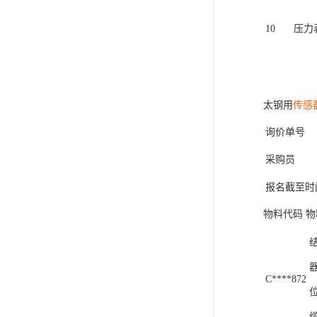
10
压力
太钢用
传感
询价单号
采购员
报名截至时
物料代码 物
C****872