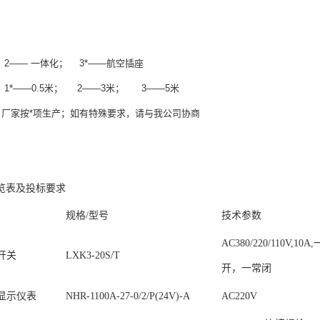
：2—— 一体化； 3*——航空插座
：1*——0.5米； 2——3米； 3——5米
，厂家按*项生产；如有特殊要求，请与我公司协商
览表及投标要求
规格
/型号
技术参数
AC380/220/110V,10A
开关
LXK3-20S/T
开，一常闭
显示仪表
NHR-1100A-27-0/2/P(24V)-A
AC220V