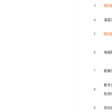
3
振动
4
温度
5
振动
6
电磁
7
跑偏
数字
8
检测
9
双向