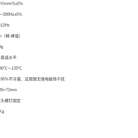
/mm/S±5%
300Hz±5%
2Hz
m（峰-峰值）
g
垂直或水平
30℃～120℃
95%不冷凝，且周围无强电磁场干扰
5×72mm
双头螺钉固定
Kg