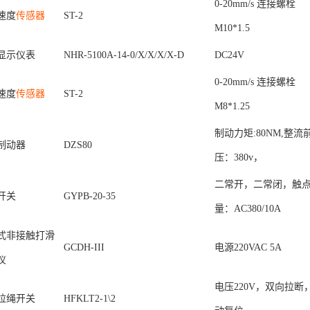
0-20mm/s 连接螺栓
速度
传感器
ST-2
M10*1.5
显示仪表
NHR-5100A-14-0/X/X/X/X-D
DC24V
0-20mm/s 连接螺栓
速度
传感器
ST-2
M8*1.25
制动力矩
:80NM,整流
制动器
DZS80
压：380v，
二常开，二常闭，触
开关
GYPB-20-35
量：
AC380/10A
式非接触打滑
GCDH-III
电源
220VAC 5A
仪
电压
220V，双向拉断
拉绳开关
HFKLT2-1\2