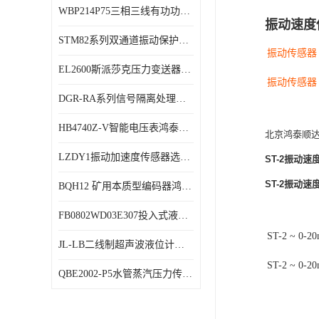
WBP214P75三相三线有功功率传感器鸿泰顺达产品稳定性好
特殊用处传感器
振动速度
STM82系列双通道振动保护表鸿泰产品技术规格
特殊用途变送器
振动
传感器
EL2600斯派莎克压力变送器技术规格
振动
传感器
DGR-RA系列信号隔离处理器鸿泰产品技术规格
HB4740Z-V智能电压表鸿泰产品外形美观大方
北京鸿泰顺达
LZDY1振动加速度传感器选型资料
ST-2振动
ST-2振动
BQH12 矿用本质型编码器鸿泰产品实物展示
FB0802WD03E307投入式液位计鸿泰产品选型参数
ST-2
~
0-2
JL-LB二线制超声波液位计鸿泰产品外形美观大方
ST-2
~
0-2
QBE2002-P5水管蒸汽压力传感器西门子产品技术规格