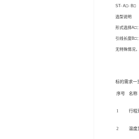
ST- A□- B□
选型说明
形式选择A□
引线长度B□
无特殊情况
标的需求一
序号
名称
1
行程
2
温度