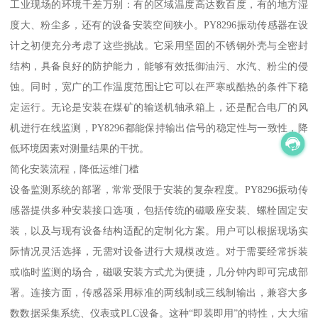
工业现场的环境千差万别：有的区域温度高达数百度，有的地方湿
度大、粉尘多，还有的设备安装空间狭小。PY8296振动传感器在设
计之初便充分考虑了这些挑战。它采用坚固的不锈钢外壳与全密封
结构，具备良好的防护能力，能够有效抵御油污、水汽、粉尘的侵
蚀。同时，宽广的工作温度范围让它可以在严寒或酷热的条件下稳
定运行。无论是安装在煤矿的输送机轴承箱上，还是配合电厂的风
机进行在线监测，PY8296都能保持输出信号的稳定性与一致性，降
低环境因素对测量结果的干扰。
简化安装流程，降低运维门槛
设备监测系统的部署，常常受限于安装的复杂程度。PY8296振动传
感器提供多种安装接口选项，包括传统的磁吸座安装、螺栓固定安
装，以及与现有设备结构适配的定制化方案。用户可以根据现场实
际情况灵活选择，无需对设备进行大规模改造。对于需要经常拆装
或临时监测的场合，磁吸安装方式尤为便捷，几分钟内即可完成部
署。连接方面，传感器采用标准的两线制或三线制输出，兼容大多
数数据采集系统、仪表或PLC设备。这种“即装即用”的特性，大大缩