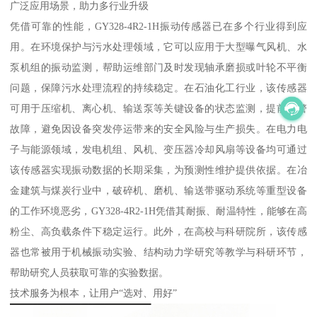
广泛应用场景，助力多行业升级
凭借可靠的性能，GY328-4R2-1H振动传感器已在多个行业得到应
用。在环境保护与污水处理领域，它可以应用于大型曝气风机、水
泵机组的振动监测，帮助运维部门及时发现轴承磨损或叶轮不平衡
问题，保障污水处理流程的持续稳定。在石油化工行业，该传感器
可用于压缩机、离心机、输送泵等关键设备的状态监测，提前预警
故障，避免因设备突发停运带来的安全风险与生产损失。在电力电
子与能源领域，发电机组、风机、变压器冷却风扇等设备均可通过
该传感器实现振动数据的长期采集，为预测性维护提供依据。在冶
金建筑与煤炭行业中，破碎机、磨机、输送带驱动系统等重型设备
的工作环境恶劣，GY328-4R2-1H凭借其耐振、耐温特性，能够在高
粉尘、高负载条件下稳定运行。此外，在高校与科研院所，该传感
器也常被用于机械振动实验、结构动力学研究等教学与科研环节，
帮助研究人员获取可靠的实验数据。
技术服务为根本，让用户“选对、用好”