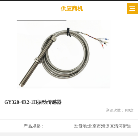
供应商机
GY328-4R2-1H振动传感器
浏览次数：
109
次
产品规格：
发货地:
北京市海淀区清河街道