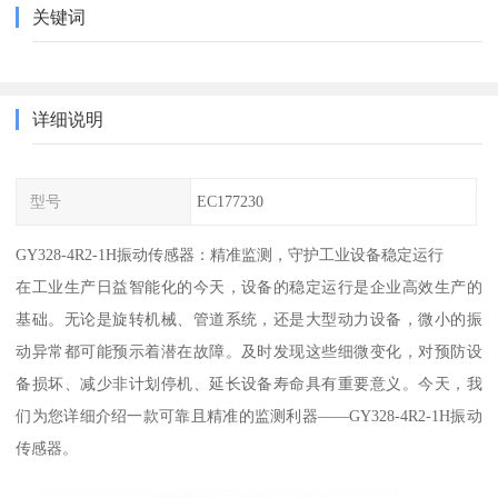
关键词
详细说明
型号
EC177230
GY328-4R2-1H振动传感器：精准监测，守护工业设备稳定运行
在工业生产日益智能化的今天，设备的稳定运行是企业高效生产的
基础。无论是旋转机械、管道系统，还是大型动力设备，微小的振
动异常都可能预示着潜在故障。及时发现这些细微变化，对预防设
备损坏、减少非计划停机、延长设备寿命具有重要意义。今天，我
们为您详细介绍一款可靠且精准的监测利器——GY328-4R2-1H振动
传感器。