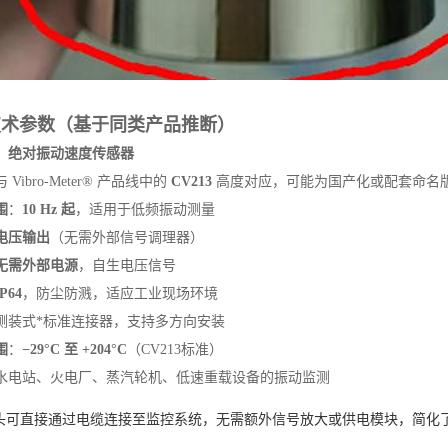
心技术参数（基于同类产品推断）
：‌
绝对振动速度传感器
与 Vibro-Meter® 产品线中的 ‌
CV213
‌ 高度对应，可能为国产化或配套命名
围
‌：‌
10 Hz 起
‌，适用于低频振动测量
电压输出
‌（无需外部信号调理器）
无需外部电源
‌，自生电压信号
IP64
‌，防尘防溅，适应工业现场环境
：侧装式*标准连接器，支持多方向安装
围
‌：‌
−29°C 至 +204°C
‌（CV213标准）
：水电站、火电厂、蒸汽轮机、低速重载设备的振动监测
头可直接通过电缆连接至监控系统，无需额外信号放大或供电模块，简化