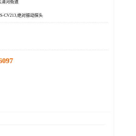
区清河街道
,DS-CV213,绝对振动探头
6097