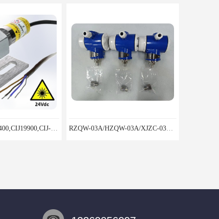
CIJ-13400,CIJ13400,CIJ19900,CIJ-19200,CIJI3500Y转速传感器
RZQW-03A/HZQW-03A/XJZC-03A汽轮机监测装置