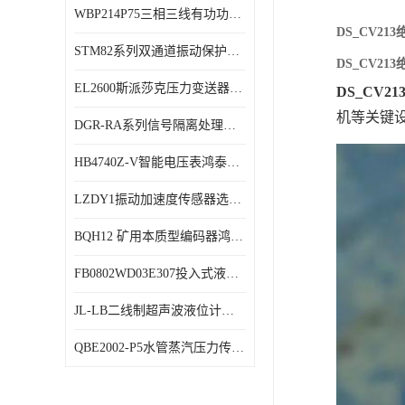
WBP214P75三相三线有功功率传感器鸿泰顺达产品稳定性好
特殊用处传感器
DS_CV2
STM82系列双通道振动保护表鸿泰产品技术规格
特殊用途变送器
DS_CV2
EL2600斯派莎克压力变送器技术规格
DS_CV21
机等关键
DGR-RA系列信号隔离处理器鸿泰产品技术规格
HB4740Z-V智能电压表鸿泰产品外形美观大方
LZDY1振动加速度传感器选型资料
BQH12 矿用本质型编码器鸿泰产品实物展示
FB0802WD03E307投入式液位计鸿泰产品选型参数
JL-LB二线制超声波液位计鸿泰产品外形美观大方
QBE2002-P5水管蒸汽压力传感器西门子产品技术规格