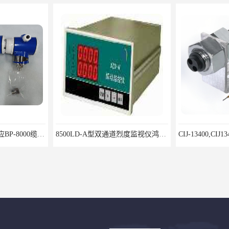
北京鸿泰顺达长期供应BP-8000缆式液位计，0-5米现场显示；BP-8000缆式液位计，0-5米现场显示询价电话
8500LD-A型双通道烈度监视仪鸿泰产品性价比好