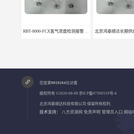
北京鸿泰顺达长期供应BP-8000缆式液位计，0-5米现场显示；BP-8000缆式液位计，0-5米现场显示询价电话
您是第
9818264
位访客
版权所有 ©2026-08-08
京ICP备07500519号-4
北京鸿泰顺达科技有限公司
保留所有权利.
技术支持：
八方资源网
免责声明
管理员入口
网站
8000/01仪表机箱鸿泰产品货真价实