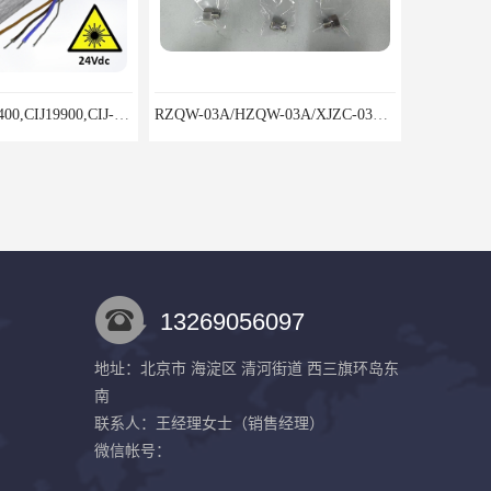
RZQW-03A/HZQW-03A/XJZC-03A汽轮机监测装置
8000C旋转机械监视保护装置安装包装运输调试注意问题
13269056097
地址：北京市 海淀区 清河街道 西三旗环岛东
南
8000/042双通道胀差监视仪鸿泰产品闪亮特点
8000/061偏心监视仪鸿泰产品工艺严谨
联系人：王经理
女士
（销售经理）
微信帐号：