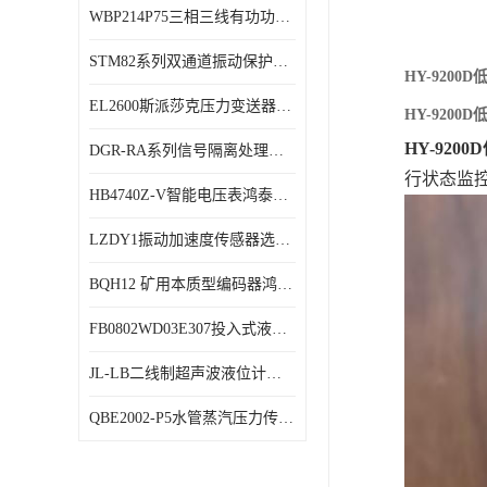
WBP214P75三相三线有功功率传感器鸿泰顺达产品稳定性好
特殊用处传感器
STM82系列双通道振动保护表鸿泰产品技术规格
特殊用途变送器
HY-920
EL2600斯派莎克压力变送器技术规格
HY-920
HY-920
DGR-RA系列信号隔离处理器鸿泰产品技术规格
行状态监
HB4740Z-V智能电压表鸿泰产品外形美观大方
LZDY1振动加速度传感器选型资料
BQH12 矿用本质型编码器鸿泰产品实物展示
FB0802WD03E307投入式液位计鸿泰产品选型参数
JL-LB二线制超声波液位计鸿泰产品外形美观大方
QBE2002-P5水管蒸汽压力传感器西门子产品技术规格