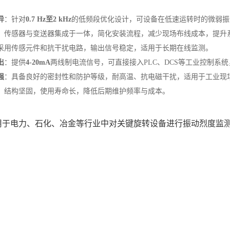
异
‌：针对‌
0.7 Hz至2 kHz
‌的低频段优化设计，可设备在低速运转时的微弱
‌：传感器与变送器集成于一体，简化安装流程，减少现场布线成本，提升
：采用传感元件和抗干扰电路，输出信号稳定，适用于长期在线监测。
出
‌：提供‌
4-20mA
‌两线制电流信号，可直接接入PLC、DCS等工业控制系
强
‌：具备良好的密封性和防护等级，耐高温、抗电磁干扰，适用于工业现
‌：结构坚固，使用寿命长，降低后期维护频率与成本。
用于电力、石化、冶金等行业中对关键旋转设备进行振动烈度监