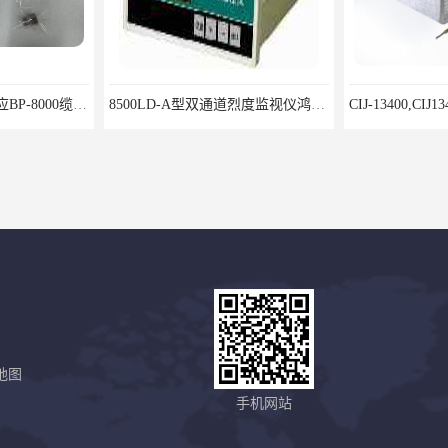
8500LD-A型双通道烈度监视仪鸿泰产品性价比好
CIJ-13400,CIJ13400,CIJ19900,CIJ-19200,CIJI3500Y转速传感器
地图
8000/031单通道轴向位移监视仪安装调试方法
8000/041单通道胀差监视仪鸿泰产品线性度好测量范围宽
手机网站