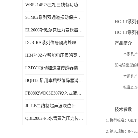
WBP214P75三相三线有功功率传感器鸿泰顺达产品稳定性好
特殊用处传感器
STM82系列双通道振动保护表鸿泰产品技术规格
特殊用途变送器
HC-1T系
EL2600斯派莎克压力变送器技术规格
HC-1T系
DGR-RA系列信号隔离处理器鸿泰产品技术规格
产品简介
本系列产
HB4740Z-V智能电压表鸿泰产品外形美观大方
配电输出型的
LZDY1振动加速度传感器选型资料
本系列产
BQH12 矿用本质型编码器鸿泰产品实物展示
标准
DI
FB0802WD03E307投入式液位计鸿泰产品选型参数
JL-LB二线制超声波液位计鸿泰产品外形美观大方
技术参数
QBE2002-P5水管蒸汽压力传感器西门子产品技术规格
1.
执行标准：
GB/T 
2.
输入规格：
0～2