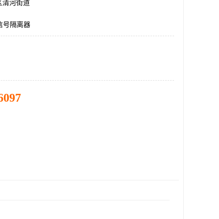
区清河街道
源信号隔离器
6097