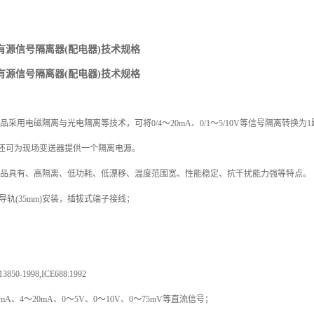
列有源信号隔离器(配电器)技术规格
列有源信号隔离器(配电器)技术规格
品采用电磁隔离与光电隔离等技术，可将
0/4～20mA、0/1～5/10V等信号隔离转换为
还可为现场变送器提供一个隔离电源。
品具有、高隔离、低功耗、低漂移、温度范围宽、
性能稳定、
抗干扰能力强等特点。
N导轨(35mm)安装，插拔式端子接线；
13850-1998,ICE688:1992
0mA、4～20mA、0～5V、0～10V、0～75mV等直流信号；