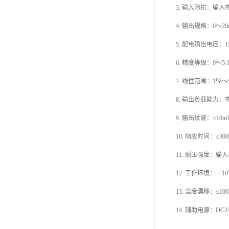
3.
输入阻抗：输入
4.
输出规格：
0～2
5.
配电输出电压：
6.
精度等级：
0～5/
7.
线性范围：
1％～
8.
输出负载能力：
9.
输出纹波：
≤1
10.
响应时间：
≤300
11.
耐压强度：输入
12.
工作环境：－
1
13.
温度漂移：
≤10
14.
辅助电源：
DC2