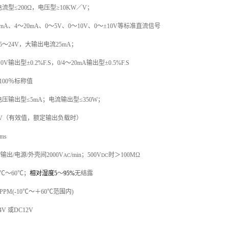
电流型
≤200
Ω
，电压型
≥
10K
W
／
V；
0mA、4～20mA、0～5V、0～10V、0～
±
10V等标准直流信号
15～24V，大输出电流25mA；
10V输出型±0.2%F.S，0/4～20mA输出型±0.5%F.S
100％标称值
电压输出型
≤5mA；电流输出型≤350
W
；
0mV（有效值，额定输出负载时）
ms
/输出/电源/外壳间2000V
/min；500V
时＞
100MΩ
AC
DC
0℃～60℃；
相对湿度
5
～
95%
无结露
0PPM(-10℃～＋60℃范围内)
4V
或
DC12V