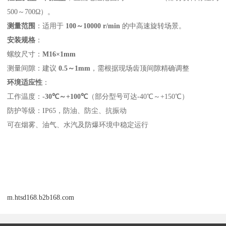
500～700Ω）。
测量范围
‌：适用于 ‌
100～10000 r/min
‌ 的中高速旋转场景。
安装规格
‌：
螺纹尺寸：‌
M16×1mm
测量间隙：建议 ‌
0.5～1mm
‌，需根据现场齿顶间隙精确调整
环境适应性
‌：
工作温度：‌
-30℃～+100℃
‌（部分型号可达-40℃～+150℃）
防护等级：IP65，防油、防尘、抗振动
可在烟雾、油气、水汽及防爆环境中稳定运行
m.htsd168.b2b168.com