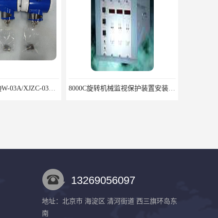
RZQW-03A/HZQW-03A/XJZC-03A汽轮机监测装置
8000C旋转机械监视保护装置安装包装运输调试注意问题
13269056097
地址：北京市 海淀区 清河街道 西三旗环岛东
南