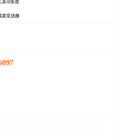
区清河街道
4,温度变送器
6097