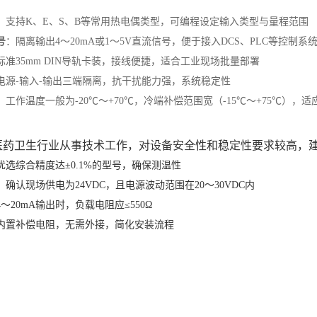
‌：支持K、E、S、B等常用热电偶类型，可编程设定输入类型与量程范围
号
‌：隔离输出4～20mA或1～5V直流信号，便于接入DCS、PLC等控制系
：标准35mm DIN导轨卡装，接线便捷，适合工业现场批量部署
：电源-输入-输出三端隔离，抗干扰能力强，系统稳定性
‌：工作温度一般为-20℃～+70℃，冷端补偿范围宽（-15℃～+75℃），
医药卫生行业从事技术工作，对设备安全性和稳定性要求较高，
：优选综合精度达±0.1%的型号，确保测温性
‌：确认现场供电为24VDC，且电源波动范围在20～30VDC内
：4～20mA输出时，负载电阻应≤550Ω
：内置补偿电阻，无需外接，简化安装流程