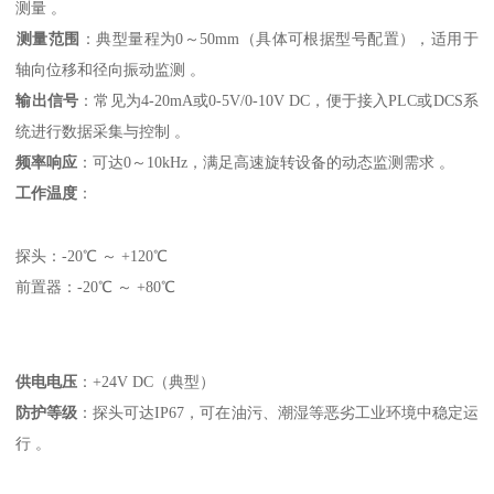
测量 。
测量范围
‌：典型量程为0～50mm（具体可根据型号配置），适用于
轴向位移和径向振动监测 。
输出信号
‌：常见为4-20mA或0-5V/0-10V DC，便于接入PLC或DCS系
统进行数据采集与控制 。
频率响应
‌：可达0～10kHz，满足高速旋转设备的动态监测需求 。
工作温度
‌：
探头：-20℃ ～ +120℃
前置器：-20℃ ～ +80℃
供电电压
‌：+24V DC（典型）
防护等级
‌：探头可达IP67，可在油污、潮湿等恶劣工业环境中稳定运
行 。