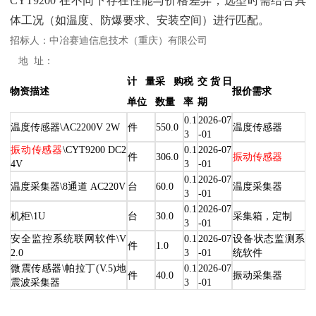
CYT9200 在不同下存在性能与价格差异，选型时需结合具
体工况（如温度、防爆要求、安装空间）进行匹配。
招标人：中冶赛迪信息技术（重庆）有限公司
地 址：
计量
采购
税
交货日
物资描述
报价需求
单位
数量
率
期
0.1
2026-07
温度传感器\AC2200V 2W
件
550.0
温度传感器
3
-01
振动传感器
\CYT9200 DC2
0.1
2026-07
件
306.0
振动传感器
4V
3
-01
0.1
2026-07
温度采集器\8通道 AC220V
台
60.0
温度采集器
3
-01
0.1
2026-07
机柜\1U
台
30.0
采集箱，定制
3
-01
安全监控系统联网软件\V
0.1
2026-07
设备状态监测系
件
1.0
2.0
3
-01
统软件
微震传感器\帕拉丁(V.5)地
0.1
2026-07
件
40.0
振动采集器
震波采集器
3
-01