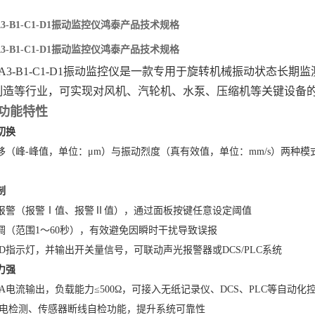
-A3-B1-C1-D1振动监控仪鸿泰产品技术规格
-A3-B1-C1-D1振动监控仪鸿泰产品技术规格
/L-A3-B1-C1-D1振动监控仪是一款专用于旋转机械振动状态
制造等行业，可实现对风机、汽轮机、水泵、压缩机等关键设备
功能特性
切换
移（峰-峰值，单位：μm）与振动烈度（真有效值，单位：mm/s）两种
制
报警（报警Ⅰ值、报警Ⅱ值），通过面板按键任意设定阈值
调（范围1～60秒），有效避免因瞬时干扰导致误报
D指示灯，并输出开关量信号，可联动声光报警器或DCS/PLC系统
力强
mA电流输出，负载能力≤500Ω，可接入无纸记录仪、DCS、PLC等自动化
掉电检测、传感器断线自检功能，提升系统可靠性