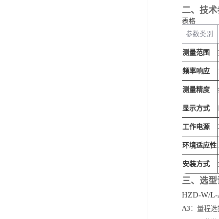
二、技术
表格
参数类别
测量范围
频率响应
测量精度
显示方式
工作电源
环境适应性
安装方式
三、选型
HZD-W/L
A3
‌：量程选