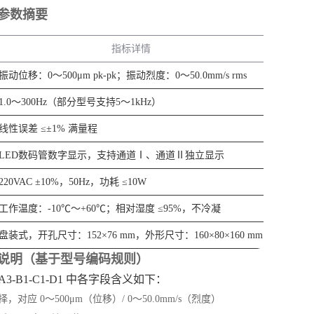
参数摘要
指标详情
振动位移：0～500μm pk-pk；振动烈度：0～50.0mm/s rms
1.0～300Hz（部分型号支持5～1kHz）
线性误差 ≤±1% 满量程
LED数码管数字显示，支持通道Ⅰ、通道Ⅱ独立显示
220VAC ±10%，50Hz，功耗 ≤10W
工作温度：-10℃～+60℃；相对湿度 ≤95%，不冷凝
盘装式，开孔尺寸：152×76 mm，外形尺寸：160×80×160 mm
说明（基于型号编码规则）
-A3-B1-C1-D1 中各字段含义如下：
择，对应 0～500μm（位移）/ 0～50.0mm/s（烈度）