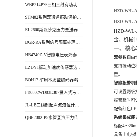
WBP214P75三相三线有功功率传感器鸿泰顺达产品稳定性好
特殊用处传感器
HZD-W/L
STM82系列双通道振动保护表鸿泰产品技术规格
特殊用途变送器
HZD-W/L
EL2600斯派莎克压力变送器技术规格
HZD-W
金、机械
DGR-RA系列信号隔离处理器鸿泰产品技术规格
一、核心
HB4740Z-V智能电压表鸿泰产品外形美观大方
双参数自由
支持振动位
LZDY1振动加速度传感器选型资料
置。
BQH12 矿用本质型编码器鸿泰产品实物展示
智能报警机
可设置两级
FB0802WD03E307投入式液位计鸿泰产品选型参数
报警延时可
JL-LB二线制超声波液位计鸿泰产品外形美观大方
配备红色LE
系统集成能
QBE2002-P5水管蒸汽压力传感器西门子产品技术规格
标配4～20
具备上电/