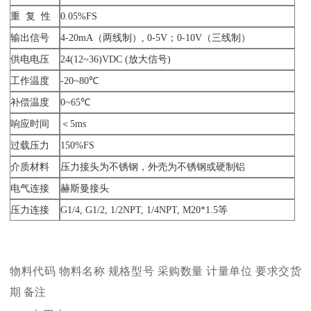
重 复 性
0.05%FS
输出信号
4-20mA（两线制）, 0-5V；0-10V（三线制）
供电电压
24(12~36)VDC (放大信号)
工作温度
-20~80℃
补偿温度
0~65℃
响应时间
＜5ms
过载压力
150%FS
介质材料
压力接头为不锈钢，外壳为不锈钢或硬制铝
电气连接
赫斯曼接头
压力连接
G1/4, G1/2, 1/2NPT, 1/4NPT, M20*1.5等
物料代码
物料名称
规格型号
采购数量
计量单位
要求交货
期
备注