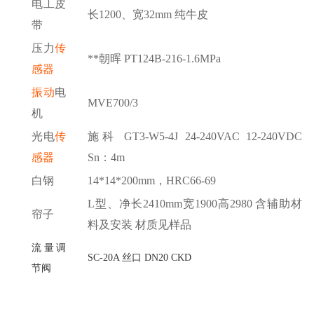
电工皮
长
1200、宽32mm 纯牛皮
带
压力
传
**朝晖 PT124B-216-1.6MPa
感器
振动
电
MVE700/3
机
光电
传
施科
GT3-W5-4J 24-240VAC 12-240VDC
感器
Sn：4m
白钢
14*14*200mm，HRC66-69
L型、净长2410mm宽1900高2980 含辅助材
帘子
料及安装 材质见样品
流量调
SC-20A 丝口 DN20 CKD
节阀