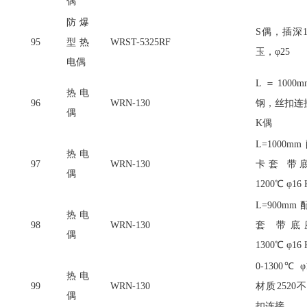
偶
防爆
S偶，插深1
95
型热
WRST-5325RF
玉，φ25
电偶
L＝1000mm
热电
96
WRN-130
钢，丝扣连接 0
偶
K偶
L=1000
热电
97
WRN-130
卡套 带底座
偶
1200℃ φ16
L=900m
热电
98
WRN-130
套 带底座M
偶
1300℃ φ16
0-1300℃ 
热电
99
WRN-130
材质252
偶
扣连接