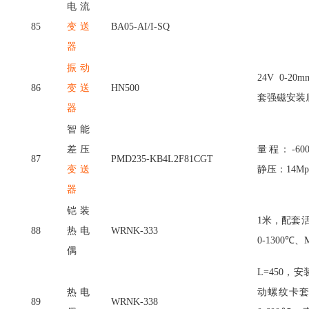
电流
85
变送
BA05-AI/I-SQ
器
振动
24V 0-20m
86
变送
HN500
套强磁安装
器
智能
差压
量程：
-60
87
PMD235-KB4L2F81CGT
变送
静压：14M
器
铠装
1米，配套活
88
热电
WRNK-333
0-1300℃、
偶
L=450，
热电
动螺纹卡套 
89
WRNK-338