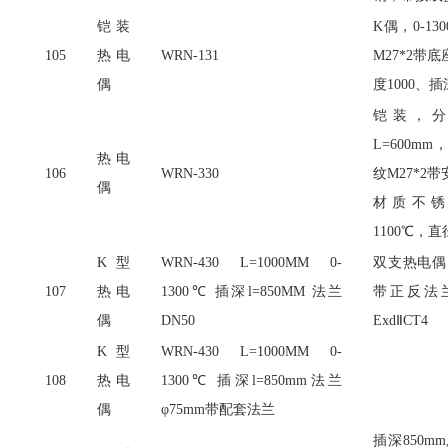
铠装
K偶，0-1
105
热电
WRN-131
M27*2带
偶
度1000、插
铠装，
L=600m
热电
106
WRN-330
纹M27*2
偶
材质不锈
1100℃，直
K型
WRN-430 L=1000MM 0-
双支热电偶
107
热电
1300℃ 插深l=850MM 法兰
带正反法
偶
DN50
ExdⅡCT4
K型
WRN-430 L=1000MM 0-
108
热电
1300℃ 插深l=850mm法兰
偶
φ75mm带配套法兰
插深
850