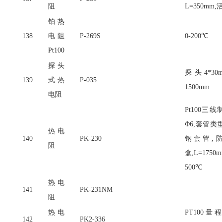
阻
L=350mm
铂热
138
电阻
P-269S
0-200℃
Pt100
探头
探头
4*
139
式热
P-035
1500mm
电阻
Pt100三
Φ6,套管类
热电
140
PK-230
钢套管,
阻
盒,L=1750m
500℃
热电
141
PK-231NM
阻
热电
PT100量程
142
PK2-336