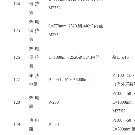
124
偶护
M27*2
管
热电
L=770mm 2520钢φ40*5内丝
125
偶护
M27*2
管
热电
126
偶护
L=1000mm 2520钢G2/1内丝
敞口
φ16
管
铂热
PT100 -5
127
P-200 L=5*70*3000mm
电阻
（有外屏蔽
Pt100 -5
热电
128
P-230
L=100
阻
M27X2
热电
Pt100 -5
129
P-230
阻
L=500mm