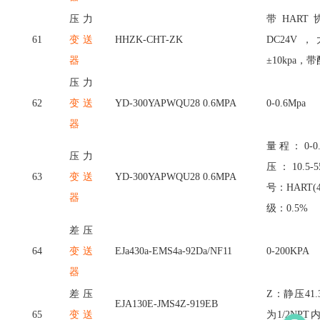
压力
带
HAR
61
变送
HHZK-CHT-ZK
DC24
器
±10kpa
压力
62
变送
YD-300YAPWQU28 0.6MPA
0-0.6Mpa
器
量程：
0-
压力
压：10.5-
63
变送
YD-300YAPWQU28 0.6MPA
号：HART(4
器
级：0.5%
差压
64
变送
EJa430a-EMS4a-92Da/NF11
0-200KPA
器
差压
Z：静压41.
EJA130E-JMS4Z-919EB
65
变送
为1/2NP