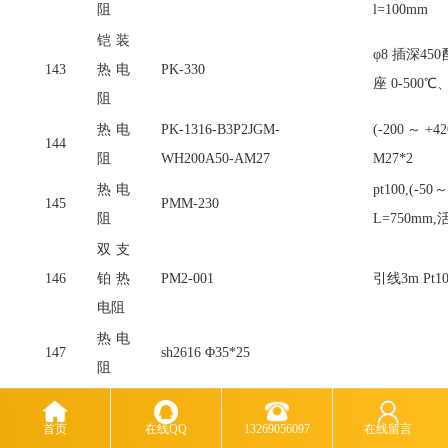
阻
l=100mm
铠装
φ8 插深4
143
热电
PK-330
座 0-500℃
阻
热电
PK-1316-B3P2JGM-
(-200～+4
144
阻
WH200A50-AM27
M27*2
热电
pt100,(-5
145
PMM-230
阻
L=750mm
双支
146
铂热
PM2-001
引线
3m Pt1
电阻
热电
147
sh2616 Φ35*25
阻
热电
PT100；L
148
DT20-1
阻
M27*1.5 温
首页
在线QQ
13269056097
在线留言