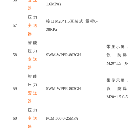
56
变送
1.6MPA)
器
压力
接口
M20*1.5直装式 量程0-
57
变送
20KPa
器
智能
带显示屏
压力
58
SWM-WPPR-803GH
议，防爆
变送
M20*1.5（0
器
智能
带显示屏
压力
59
SWM-WPPR-803GH
议，防爆
变送
M20*1.5 0-
器
压力
60
变送
PCM 300 0-25MPA
器