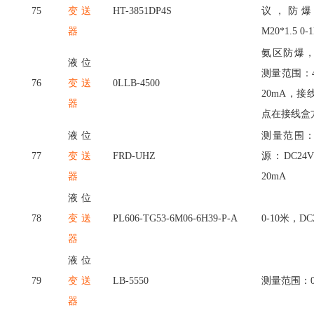
75
变送
HT-3851DP4S
议，防爆
器
M20*1.5 0-
氨区防爆
液位
测量范围：45
76
变送
0LLB-4500
20mA，
器
点在接线盒
液位
测量范围
77
变送
FRD-UHZ
源：DC24
器
20mA
液位
78
变送
PL606-TG53-6M06-6H39-P-A
0-10米，DC2
器
液位
79
变送
LB-5550
测量范围：
器