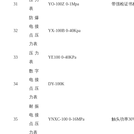
31
YO-100Z 0-1Mpa
带强检证书
表
防爆
电接
32
YX-100B 0-40Kpa
点压
力表
压力
33
YE100 0-40KPa
表
数字
电接
34
DY-100K
点压
力表
耐振
电接
35
YNXC-100 0-16MPa
触头功率
30
点压
力表