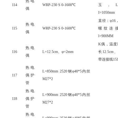
热电
114
WRP-230 S 0-1600℃
玉，L=
偶
I=1050mm
直径：
φ1
热电
115
WRP-230 S 0-1600℃
螺纹连接
偶
l=900MM
K偶，温度区
热电
116
L=12.5cm、φ=2mm
长12.5c
偶
带连接线15
热电
L=850mm 2520钢φ40*5内丝
117
偶护
M27*2
管
热电
L=900mm 2520钢φ40*5内丝
118
偶护
M27*2
管
热电