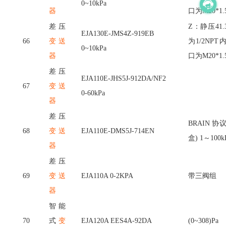
0~10kPa
器
口为M20*1.
差压
Z：静压41.
EJA130E-JMS4Z-919EB
66
变送
为1/2NP
0~10kPa
器
口为M20*1.
差压
EJA110E-JHS5J-912DA/NF2
67
变送
0-60kPa
器
差压
BRAIN 
68
变送
EJA110E-DMS5J-714EN
盒) 1～100k
器
差压
69
变送
EJA110A 0-2KPA
带三阀组
器
智能
70
式
变
EJA120A EES4A-92DA
(0~308)Pa