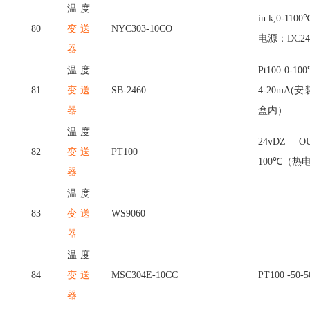
温度
in:k,0-110
80
变送
NYC303-10CO
电源：DC24
器
温度
Pt100 0-1
81
变送
SB-2460
4-20mA
器
盒内）
温度
24vDZ OU
82
变送
PT100
100℃（热
器
温度
83
变送
WS9060
器
温度
84
变送
MSC304E-10CC
PT100 -50-
器