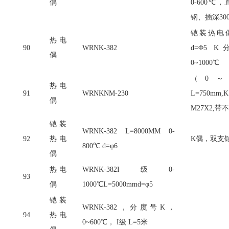
偶
0-600℃
钢、插深30
铠装热电
热电
90
WRNK-382
d=Φ5
偶
0~1000℃
（
0～1
热电
91
WRNKNM-230
L=750m
偶
M27X2,带
铠装
WRNK-382 L=8000MM 0-
92
热电
K偶，双支
800℃ d=φ6
偶
热电
WRNK-382I级0-
93
偶
1000℃L=5000mmd=φ5
铠装
WRNK-382，分度号K，
94
热电
0~600℃， I级 L=5米