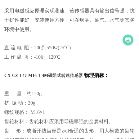
采用电磁感应原理实现测速。该传感器具有输出信号强，抗
干扰性能好，安装使用方便，可在烟雾、油气、水气等恶劣
环境中使用。
直 流 电 阻：200到550Ω(25℃)
工 作 温 度：-10到+120℃
物理指标：
CX-CZ-L47-M16-1-4M
磁阻式转速传感器
重 量：约120g
抗 振 动：20g
螺纹规格： M16×1
齿轮材料：齿轮材料应采用导磁率强的金属材料。
齿 形：成渐开线齿形是z/ui合适的齿形。用大模数的齿轮