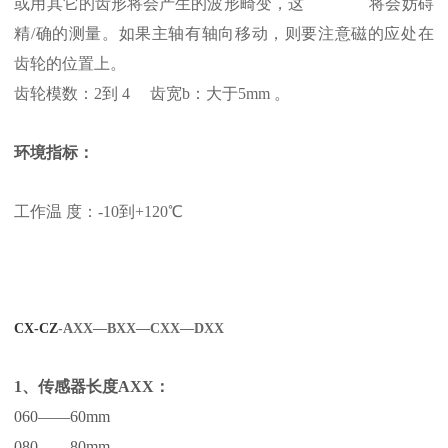
或用其它的齿形将会产生的波形畸变，这 将会妨碍
精/确的测量。如果主轴有轴向移动，则要注意磁的应处在
齿轮的位置上。
齿轮模数：2到 4 齿宽b：大于5mm 。
环境指标：
工作温 度：-10到+120℃
CX-CZ
-AXX—BXX—CXX—DXX
1、传感器长度AXX：
060——60mm
080——80mm