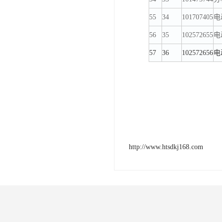
55
34
101707405
电
56
35
102572655
电
57
36
102572656
电
http://www.htsdkj168.com