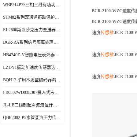
WBP214P75三相三线有功功率传感器鸿泰顺达产品稳定性好
特殊用处传感器
BCR-2100-WZC速
STM82系列双通道振动保护表鸿泰产品技术规格
特殊用途变送器
BCR-2100-WZC速
EL2600斯派莎克压力变送器技术规格
速度
传感器
\BCR-2100
DGR-RA系列信号隔离处理器鸿泰产品技术规格
速度
传感器
\BCR-2100
HB4740Z-V智能电压表鸿泰产品外形美观大方
LZDY1振动加速度传感器选型资料
速度
传感器
\BCR-2100
BQH12 矿用本质型编码器鸿泰产品实物展示
FB0802WD03E307投入式液位计鸿泰产品选型参数
JL-LB二线制超声波液位计鸿泰产品外形美观大方
QBE2002-P5水管蒸汽压力传感器西门子产品技术规格