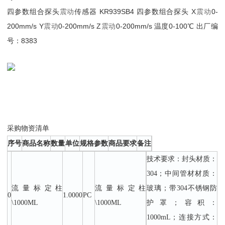
四参数组合探头
震动
传感器 KR939SB4 四参数组合探头 X
震动
0-
200mm/s Y
震动
0-200mm/s Z
震动
0-200mm/s 温度0-100℃ 出厂编
号：8383
采购物资清单
序号
商品名称
数量
单位
规格参数
商品要求
备注
技术要求：封头材质：
304；中间管材材质：
流量标定柱
流量标定柱
玻璃；带304不锈钢防
0
1.0000
PC
\1000ML
\1000ML
护罩；容积：
1000mL；连接方式：