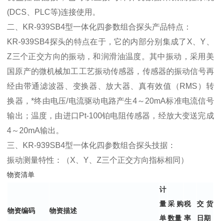
(DCS、PLC等)连接使用。
二、KR-939SB4型一体化四参数组合探头产品特点：
KR-939SB4探头的特点在于，它的内部分别集成了X、Y、
Z三个正交方向的振动，和润滑油温度。其中振动，采用美
国原产的微机械加工工艺振动传感器，传感器的振动信号再
经由带通滤波器、变换器、放大器、真有效值（RMS）转
换器，*终由电压/电流驱动电路产生4～20mA标准电流信号
输出；温度，由进口Pt-100铂电阻传感器，经放大变送完成
4～20mA输出。
三、KR-939SB4型一体化四参数组合探头技据：
振动测量特性：（X、Y、Z三个正交方向指标相同）
物资清单
计
量
采购
税
交货
物资编码
物资描述
单
数量
率
日期