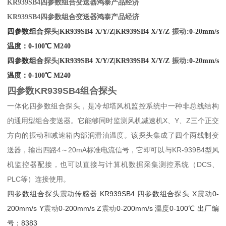
KR939SB4四参数组合变送器鸿泰产品经济
KR939SB4四参数组合变送器鸿泰产品经济
四参数组合
探头
|KR939SB4 X/Y/Z|KR939SB4 X/Y/Z
振动
:0-20mm/s
温度：0-100℃ M240
四参数组合
探头
|KR939SB4 X/Y/Z|KR939SB4 X/Y/Z
振动
:0-20mm/s
温度：0-100℃ M240
四参数KR939SB4组合探头
一体化四参数组合探头，是冷却塔风机监控系统中一种非总线结构
的通用型组合变送器。它能够同时监测风机减速机X、Y、Z三个正交
方向的振动和减速箱内部润滑油温度。该探头集成了四个两线制变
送器，输出四路4～20mA标准电流信号，它即可以与KR-939B4型风
机监控器配接，也可以直接与计算机数据采集测控系统（DCS、
PLC等）连接使用。
四参数组合探头
震动
传感器 KR939SB4 四参数组合探头 X
震动
0-
200mm/s Y
震动
0-200mm/s Z
震动
0-200mm/s 温度0-100℃ 出厂编
号：8383